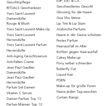
EdP, EdT & Co.
Gesichtspflege
Geschwollenes Gesicht
RITUALS Geschenkset
Glossing für die Haare
Yves Saint Laurent
Gua Sha Steine
Damendüfte
Rouge & Blush
Lip Tint & Lip Stain
Yves Saint Laurent Make-Up
Arabische Parfums
Yves Saint Laurent
Haare in der Sauna schützen
Herrendüfte
Festes Parfum
Yves Saint Laurent Parfum
Haarausfall im Alter
Herrendüfte
Koffein gegen Haarausfall
Anti-Aging Gesichtsserum
Cakey Make-up
Anti-Falten Creme
Pony selber schneiden
Jean Paul Gaultier
Butterfly Cut
Damendüfte
Liquid Hair
Jean Paul Gaultier
PDRN
Herrendüfte
Make-up für große Poren
Parfum Set Damen
Haare jeden Tag waschen
Vitamin C Serum
Curtain Bangs
Damen Parfum Top 10
Parfum Männer Top 10