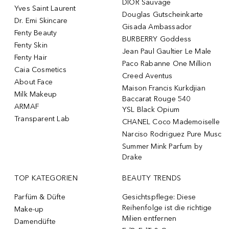
DIOR Sauvage
Yves Saint Laurent
Douglas Gutscheinkarte
Dr. Emi Skincare
Gisada Ambassador
Fenty Beauty
BURBERRY Goddess
Fenty Skin
Jean Paul Gaultier Le Male
Fenty Hair
Paco Rabanne One Million
Caia Cosmetics
Creed Aventus
About Face
Maison Francis Kurkdjian
Milk Makeup
Baccarat Rouge 540
ARMAF
YSL Black Opium
Transparent Lab
CHANEL Coco Mademoiselle
Narciso Rodriguez Pure Musc
Summer Mink Parfum by
Drake
TOP KATEGORIEN
BEAUTY TRENDS
Parfüm & Düfte
Gesichtspflege: Diese
Reihenfolge ist die richtige
Make-up
Milien entfernen
Damendüfte