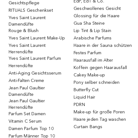
EdP, EdT & Co.
Gesichtspflege
Geschwollenes Gesicht
RITUALS Geschenkset
Glossing für die Haare
Yves Saint Laurent
Gua Sha Steine
Damendüfte
Rouge & Blush
Lip Tint & Lip Stain
Yves Saint Laurent Make-Up
Arabische Parfums
Yves Saint Laurent
Haare in der Sauna schützen
Herrendüfte
Festes Parfum
Yves Saint Laurent Parfum
Haarausfall im Alter
Herrendüfte
Koffein gegen Haarausfall
Anti-Aging Gesichtsserum
Cakey Make-up
Anti-Falten Creme
Pony selber schneiden
Jean Paul Gaultier
Butterfly Cut
Damendüfte
Liquid Hair
Jean Paul Gaultier
PDRN
Herrendüfte
Make-up für große Poren
Parfum Set Damen
Haare jeden Tag waschen
Vitamin C Serum
Curtain Bangs
Damen Parfum Top 10
Parfum Männer Top 10