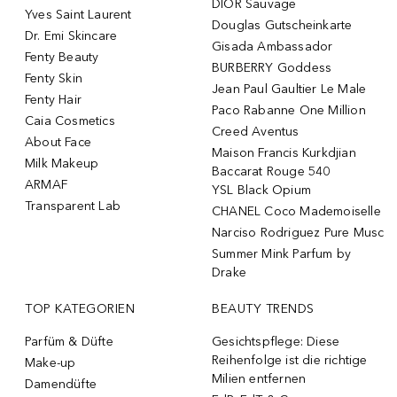
DIOR Sauvage
Yves Saint Laurent
Douglas Gutscheinkarte
Dr. Emi Skincare
Gisada Ambassador
Fenty Beauty
BURBERRY Goddess
Fenty Skin
Jean Paul Gaultier Le Male
Fenty Hair
Paco Rabanne One Million
Caia Cosmetics
Creed Aventus
About Face
Maison Francis Kurkdjian
Milk Makeup
Baccarat Rouge 540
ARMAF
YSL Black Opium
Transparent Lab
CHANEL Coco Mademoiselle
Narciso Rodriguez Pure Musc
Summer Mink Parfum by
Drake
TOP KATEGORIEN
BEAUTY TRENDS
Parfüm & Düfte
Gesichtspflege: Diese
Reihenfolge ist die richtige
Make-up
Milien entfernen
Damendüfte