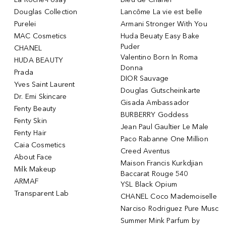
Douglas Collection
Lancôme La vie est belle
Purelei
Armani Stronger With You
MAC Cosmetics
Huda Beuaty Easy Bake
Puder
CHANEL
Valentino Born In Roma
HUDA BEAUTY
Donna
Prada
DIOR Sauvage
Yves Saint Laurent
Douglas Gutscheinkarte
Dr. Emi Skincare
Gisada Ambassador
Fenty Beauty
BURBERRY Goddess
Fenty Skin
Jean Paul Gaultier Le Male
Fenty Hair
Paco Rabanne One Million
Caia Cosmetics
Creed Aventus
About Face
Maison Francis Kurkdjian
Milk Makeup
Baccarat Rouge 540
ARMAF
YSL Black Opium
Transparent Lab
CHANEL Coco Mademoiselle
Narciso Rodriguez Pure Musc
Summer Mink Parfum by