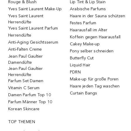
Rouge & Blush
Lip Tint & Lip Stain
Yves Saint Laurent Make-Up
Arabische Parfums
Yves Saint Laurent
Haare in der Sauna schützen
Herrendüfte
Festes Parfum
Yves Saint Laurent Parfum
Haarausfall im Alter
Herrendüfte
Koffein gegen Haarausfall
Anti-Aging Gesichtsserum
Cakey Make-up
Anti-Falten Creme
Pony selber schneiden
Jean Paul Gaultier
Butterfly Cut
Damendüfte
Liquid Hair
Jean Paul Gaultier
PDRN
Herrendüfte
Make-up für große Poren
Parfum Set Damen
Haare jeden Tag waschen
Vitamin C Serum
Curtain Bangs
Damen Parfum Top 10
Parfum Männer Top 10
Korean Skincare
TOP THEMEN