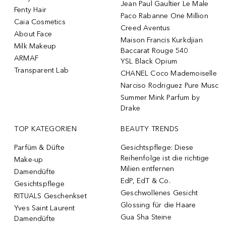
Jean Paul Gaultier Le Male
Fenty Hair
Paco Rabanne One Million
Caia Cosmetics
Creed Aventus
About Face
Maison Francis Kurkdjian
Milk Makeup
Baccarat Rouge 540
ARMAF
YSL Black Opium
Transparent Lab
CHANEL Coco Mademoiselle
Narciso Rodriguez Pure Musc
Summer Mink Parfum by
Drake
TOP KATEGORIEN
BEAUTY TRENDS
Parfüm & Düfte
Gesichtspflege: Diese
Reihenfolge ist die richtige
Make-up
Milien entfernen
Damendüfte
EdP, EdT & Co.
Gesichtspflege
Geschwollenes Gesicht
RITUALS Geschenkset
Glossing für die Haare
Yves Saint Laurent
Gua Sha Steine
Damendüfte