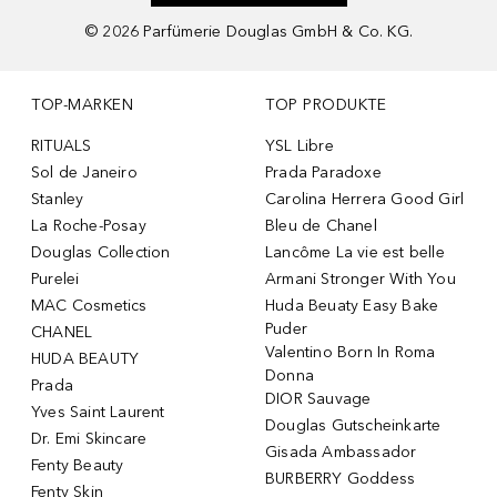
©
2026
Parfümerie Douglas GmbH & Co. KG.
TOP-MARKEN
TOP PRODUKTE
RITUALS
YSL Libre
Sol de Janeiro
Prada Paradoxe
Stanley
Carolina Herrera Good Girl
La Roche-Posay
Bleu de Chanel
Douglas Collection
Lancôme La vie est belle
Purelei
Armani Stronger With You
MAC Cosmetics
Huda Beuaty Easy Bake
Puder
CHANEL
Valentino Born In Roma
HUDA BEAUTY
Donna
Prada
DIOR Sauvage
Yves Saint Laurent
Douglas Gutscheinkarte
Dr. Emi Skincare
Gisada Ambassador
Fenty Beauty
BURBERRY Goddess
Fenty Skin