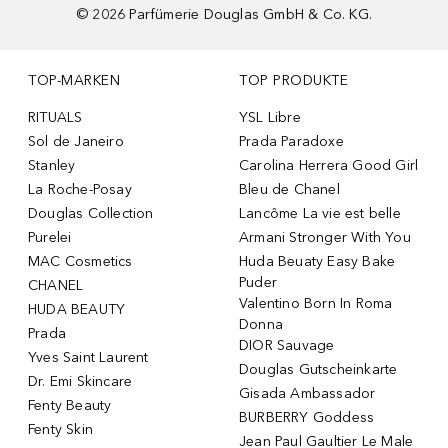
©
2026
Parfümerie Douglas GmbH & Co. KG.
TOP-MARKEN
TOP PRODUKTE
RITUALS
YSL Libre
Sol de Janeiro
Prada Paradoxe
Stanley
Carolina Herrera Good Girl
La Roche-Posay
Bleu de Chanel
Douglas Collection
Lancôme La vie est belle
Purelei
Armani Stronger With You
MAC Cosmetics
Huda Beuaty Easy Bake
Puder
CHANEL
Valentino Born In Roma
HUDA BEAUTY
Donna
Prada
DIOR Sauvage
Yves Saint Laurent
Douglas Gutscheinkarte
Dr. Emi Skincare
Gisada Ambassador
Fenty Beauty
BURBERRY Goddess
Fenty Skin
Jean Paul Gaultier Le Male