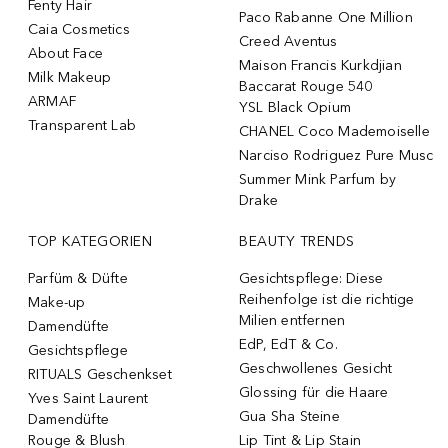
Fenty Hair
Paco Rabanne One Million
Caia Cosmetics
Creed Aventus
About Face
Maison Francis Kurkdjian
Milk Makeup
Baccarat Rouge 540
ARMAF
YSL Black Opium
Transparent Lab
CHANEL Coco Mademoiselle
Narciso Rodriguez Pure Musc
Summer Mink Parfum by
Drake
TOP KATEGORIEN
BEAUTY TRENDS
Parfüm & Düfte
Gesichtspflege: Diese
Reihenfolge ist die richtige
Make-up
Milien entfernen
Damendüfte
EdP, EdT & Co.
Gesichtspflege
Geschwollenes Gesicht
RITUALS Geschenkset
Glossing für die Haare
Yves Saint Laurent
Gua Sha Steine
Damendüfte
Rouge & Blush
Lip Tint & Lip Stain