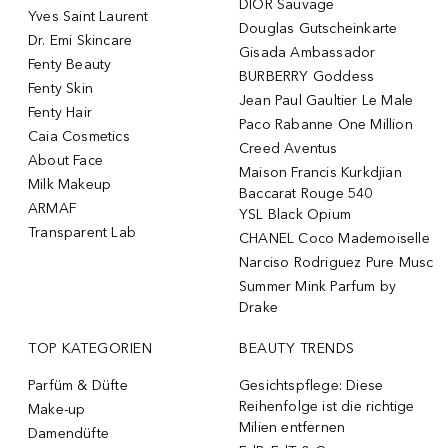
DIOR Sauvage
Yves Saint Laurent
Douglas Gutscheinkarte
Dr. Emi Skincare
Gisada Ambassador
Fenty Beauty
BURBERRY Goddess
Fenty Skin
Jean Paul Gaultier Le Male
Fenty Hair
Paco Rabanne One Million
Caia Cosmetics
Creed Aventus
About Face
Maison Francis Kurkdjian
Milk Makeup
Baccarat Rouge 540
ARMAF
YSL Black Opium
Transparent Lab
CHANEL Coco Mademoiselle
Narciso Rodriguez Pure Musc
Summer Mink Parfum by
Drake
TOP KATEGORIEN
BEAUTY TRENDS
Parfüm & Düfte
Gesichtspflege: Diese
Reihenfolge ist die richtige
Make-up
Milien entfernen
Damendüfte