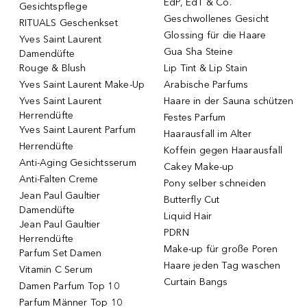
EdP, EdT & Co.
Gesichtspflege
Geschwollenes Gesicht
RITUALS Geschenkset
Glossing für die Haare
Yves Saint Laurent
Gua Sha Steine
Damendüfte
Rouge & Blush
Lip Tint & Lip Stain
Yves Saint Laurent Make-Up
Arabische Parfums
Yves Saint Laurent
Haare in der Sauna schützen
Herrendüfte
Festes Parfum
Yves Saint Laurent Parfum
Haarausfall im Alter
Herrendüfte
Koffein gegen Haarausfall
Anti-Aging Gesichtsserum
Cakey Make-up
Anti-Falten Creme
Pony selber schneiden
Jean Paul Gaultier
Butterfly Cut
Damendüfte
Liquid Hair
Jean Paul Gaultier
PDRN
Herrendüfte
Make-up für große Poren
Parfum Set Damen
Haare jeden Tag waschen
Vitamin C Serum
Curtain Bangs
Damen Parfum Top 10
Parfum Männer Top 10