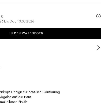
 €
026 bis Do., 13.08.2026
IN DEN WARENKORB
enkopf-Design für präzises Contouring
Abgabe auf die Haut
 makelloses Finish