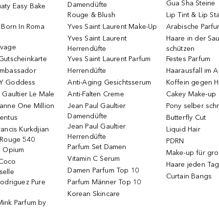
Gua Sha Steine
Damendüfte
aty Easy Bake
Rouge & Blush
Lip Tint & Lip St
o Born In Roma
Yves Saint Laurent Make-Up
Arabische Parf
Yves Saint Laurent
Haare in der Sa
uvage
Herrendüfte
schützen
Gutscheinkarte
Yves Saint Laurent Parfum
Festes Parfum
Ambassador
Herrendüfte
Haarausfall im A
Y Goddess
Anti-Aging Gesichtsserum
Koffein gegen H
 Gaultier Le Male
Anti-Falten Creme
Cakey Make-up
anne One Million
Jean Paul Gaultier
Pony selber sch
Damendüfte
entus
Butterfly Cut
Jean Paul Gaultier
ancis Kurkdjian
Liquid Hair
Herrendüfte
 Rouge 540
PDRN
Parfum Set Damen
k Opium
Make-up für gr
Vitamin C Serum
Coco
Haare jeden Ta
Damen Parfum Top 10
elle
Curtain Bangs
Rodriguez Pure
Parfum Männer Top 10
Korean Skincare
ink Parfum by