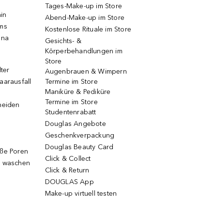
Tages-Make-up im Store
ain
Abend-Make-up im Store
ums
Kostenlose Rituale im Store
una
Gesichts- &
Körperbehandlungen im
Store
lter
Augenbrauen & Wimpern
aarausfall
Termine im Store
Maniküre & Pediküre
Termine im Store
neiden
Studentenrabatt
Douglas Angebote
Geschenkverpackung
Douglas Beauty Card
oße Poren
Click & Collect
g waschen
Click & Return
DOUGLAS App
Make-up virtuell testen