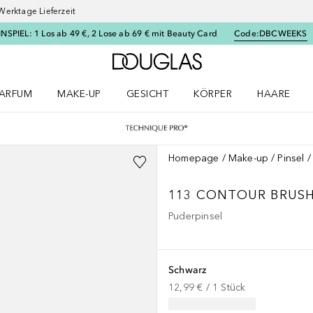
Werktage Lieferzeit
SPIEL: 1 Los ab 49 €, 2 Lose ab 69 € mit Beauty Card
Code:
DBCWEEKS
Zur Douglas Startseite
ARFUM
MAKE-UP
GESICHT
KÖRPER
HAARE
ffnen
arfum Menü öffnen
Make-up Menü öffnen
Gesicht Menü öffnen
Körper Menü öffnen
Haare Menü
Homepage
Make-up
Pinsel
113 CONTOUR BRUS
Puderpinsel
Schwarz
12,99 €
 / 
1
Stück