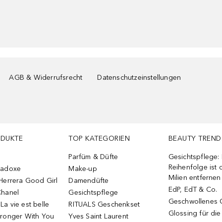
AGB & Widerrufsrecht
Datenschutzeinstellungen
ODUKTE
TOP KATEGORIEN
BEAUTY TREND
Parfüm & Düfte
Gesichtspflege:
Reihenfolge ist d
radoxe
Make-up
Milien entfernen
Herrera Good Girl
Damendüfte
EdP, EdT & Co.
Chanel
Gesichtspflege
Geschwollenes 
a vie est belle
RITUALS Geschenkset
Glossing für di
tronger With You
Yves Saint Laurent