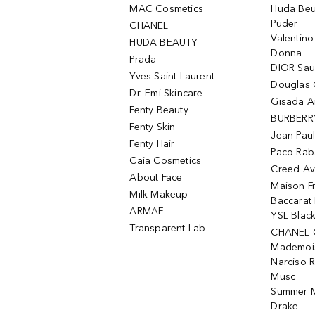
MAC Cosmetics
Huda Beu
Puder
CHANEL
Valentin
HUDA BEAUTY
Donna
Prada
DIOR Sa
Yves Saint Laurent
Douglas 
Dr. Emi Skincare
Gisada 
Fenty Beauty
BURBERR
Fenty Skin
Jean Paul
Fenty Hair
Paco Rab
Caia Cosmetics
Creed Av
About Face
Maison Fr
Milk Makeup
Baccarat
ARMAF
YSL Blac
Transparent Lab
CHANEL 
Mademois
Narciso 
Musc
Summer M
Drake