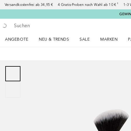
Versandkostenfrei ab 34,95 €
4 Gratis-Proben nach Wahl ab 10 € ¹
1–3 
GEWINN
Gehe zurück
Suche ausführen
ANGEBOTE
NEU & TRENDS
SALE
MARKEN
P
Angebote Menü öffnen
NEU & TRENDS Menü öffnen
MARKEN Menü ö
P