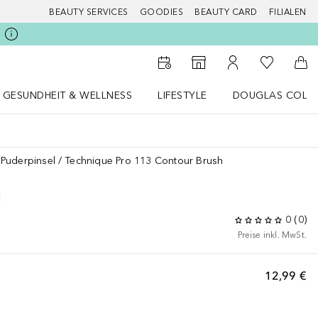
BEAUTY SERVICES
GOODIES
BEAUTY CARD
FILIALEN
Zu Meiner 
Zum Storefinder
Zu Meinem Kunde
Zum
GESUNDHEIT & WELLNESS
LIFESTYLE
DOUGLAS COLL
 öffnen
Gesundheit & Wellness Menü öffnen
LIFESTYLE Menü öffnen
Douglas Collecti
Puderpinsel
Technique Pro 113 Contour Brush
H
0
(
0
)
Preise inkl. MwSt.
12,99 €