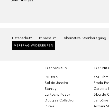
Über Douglas
Datenschutz
Impressum
Alternative Streitbeilegung
VERTRAG WIDERRUFEN
TOP-MARKEN
TOP PR
RITUALS
YSL Libre
Sol de Janeiro
Prada Pa
Stanley
Carolina 
La Roche-Posay
Bleu de 
Douglas Collection
Lancôme L
Purelei
Armani S