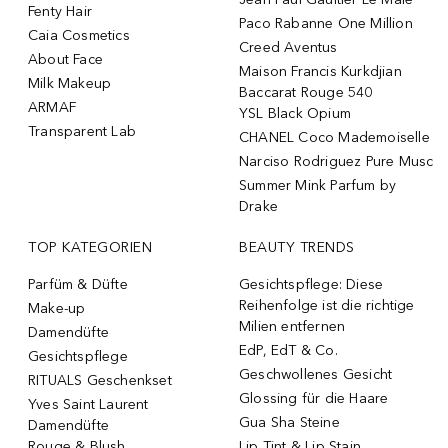
Fenty Hair
Paco Rabanne One Million
Caia Cosmetics
Creed Aventus
About Face
Maison Francis Kurkdjian
Milk Makeup
Baccarat Rouge 540
ARMAF
YSL Black Opium
Transparent Lab
CHANEL Coco Mademoiselle
Narciso Rodriguez Pure Musc
Summer Mink Parfum by
Drake
TOP KATEGORIEN
BEAUTY TRENDS
Parfüm & Düfte
Gesichtspflege: Diese
Reihenfolge ist die richtige
Make-up
Milien entfernen
Damendüfte
EdP, EdT & Co.
Gesichtspflege
Geschwollenes Gesicht
RITUALS Geschenkset
Glossing für die Haare
Yves Saint Laurent
Gua Sha Steine
Damendüfte
Rouge & Blush
Lip Tint & Lip Stain