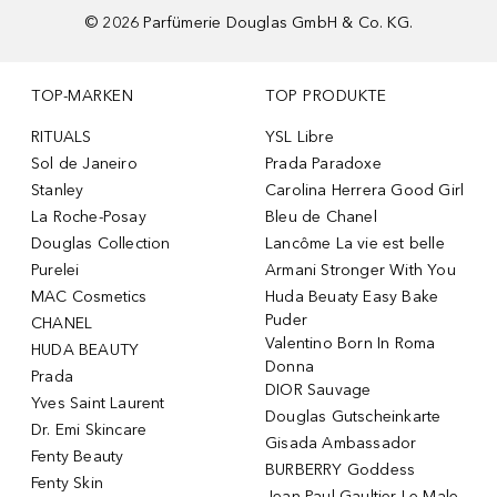
©
2026
Parfümerie Douglas GmbH & Co. KG.
TOP-MARKEN
TOP PRODUKTE
RITUALS
YSL Libre
Sol de Janeiro
Prada Paradoxe
Stanley
Carolina Herrera Good Girl
La Roche-Posay
Bleu de Chanel
Douglas Collection
Lancôme La vie est belle
Purelei
Armani Stronger With You
MAC Cosmetics
Huda Beuaty Easy Bake
Puder
CHANEL
Valentino Born In Roma
HUDA BEAUTY
Donna
Prada
DIOR Sauvage
Yves Saint Laurent
Douglas Gutscheinkarte
Dr. Emi Skincare
Gisada Ambassador
Fenty Beauty
BURBERRY Goddess
Fenty Skin
Jean Paul Gaultier Le Male