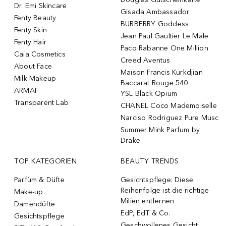
Dr. Emi Skincare
Gisada Ambassador
Fenty Beauty
BURBERRY Goddess
Fenty Skin
Jean Paul Gaultier Le Male
Fenty Hair
Paco Rabanne One Million
Caia Cosmetics
Creed Aventus
About Face
Maison Francis Kurkdjian
Milk Makeup
Baccarat Rouge 540
ARMAF
YSL Black Opium
Transparent Lab
CHANEL Coco Mademoiselle
Narciso Rodriguez Pure Musc
Summer Mink Parfum by
Drake
TOP KATEGORIEN
BEAUTY TRENDS
Parfüm & Düfte
Gesichtspflege: Diese
Reihenfolge ist die richtige
Make-up
Milien entfernen
Damendüfte
EdP, EdT & Co.
Gesichtspflege
Geschwollenes Gesicht