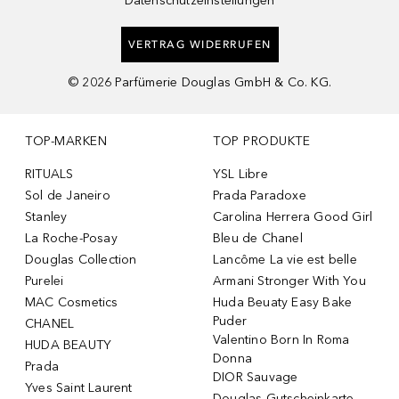
Datenschutzeinstellungen
VERTRAG WIDERRUFEN
©
2026
Parfümerie Douglas GmbH & Co. KG.
TOP-MARKEN
TOP PRODUKTE
RITUALS
YSL Libre
Sol de Janeiro
Prada Paradoxe
Stanley
Carolina Herrera Good Girl
La Roche-Posay
Bleu de Chanel
Douglas Collection
Lancôme La vie est belle
Purelei
Armani Stronger With You
MAC Cosmetics
Huda Beuaty Easy Bake
Puder
CHANEL
Valentino Born In Roma
HUDA BEAUTY
Donna
Prada
DIOR Sauvage
Yves Saint Laurent
Douglas Gutscheinkarte