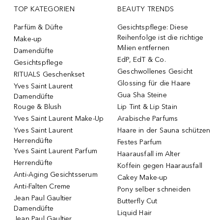
TOP KATEGORIEN
BEAUTY TRENDS
Parfüm & Düfte
Gesichtspflege: Diese
Reihenfolge ist die richtige
Make-up
Milien entfernen
Damendüfte
EdP, EdT & Co.
Gesichtspflege
Geschwollenes Gesicht
RITUALS Geschenkset
Glossing für die Haare
Yves Saint Laurent
Gua Sha Steine
Damendüfte
Rouge & Blush
Lip Tint & Lip Stain
Yves Saint Laurent Make-Up
Arabische Parfums
Yves Saint Laurent
Haare in der Sauna schützen
Herrendüfte
Festes Parfum
Yves Saint Laurent Parfum
Haarausfall im Alter
Herrendüfte
Koffein gegen Haarausfall
Anti-Aging Gesichtsserum
Cakey Make-up
Anti-Falten Creme
Pony selber schneiden
Jean Paul Gaultier
Butterfly Cut
Damendüfte
Liquid Hair
Jean Paul Gaultier