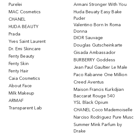
Purelei
Armani Stronger With You
MAC Cosmetics
Huda Beuaty Easy Bake
Puder
CHANEL
Valentino Born In Roma
HUDA BEAUTY
Donna
Prada
DIOR Sauvage
Yves Saint Laurent
Douglas Gutscheinkarte
Dr. Emi Skincare
Gisada Ambassador
Fenty Beauty
BURBERRY Goddess
Fenty Skin
Jean Paul Gaultier Le Male
Fenty Hair
Paco Rabanne One Million
Caia Cosmetics
Creed Aventus
About Face
Maison Francis Kurkdjian
Milk Makeup
Baccarat Rouge 540
ARMAF
YSL Black Opium
Transparent Lab
CHANEL Coco Mademoiselle
Narciso Rodriguez Pure Musc
Summer Mink Parfum by
Drake