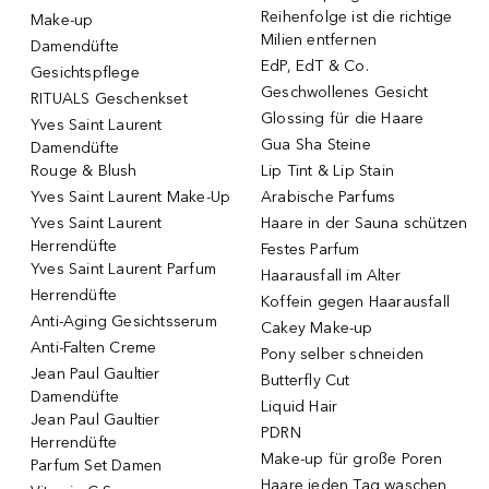
Reihenfolge ist die richtige
Make-up
Milien entfernen
Damendüfte
EdP, EdT & Co.
Gesichtspflege
Geschwollenes Gesicht
RITUALS Geschenkset
Glossing für die Haare
Yves Saint Laurent
Gua Sha Steine
Damendüfte
Rouge & Blush
Lip Tint & Lip Stain
Yves Saint Laurent Make-Up
Arabische Parfums
Yves Saint Laurent
Haare in der Sauna schützen
Herrendüfte
Festes Parfum
Yves Saint Laurent Parfum
Haarausfall im Alter
Herrendüfte
Koffein gegen Haarausfall
Anti-Aging Gesichtsserum
Cakey Make-up
Anti-Falten Creme
Pony selber schneiden
Jean Paul Gaultier
Butterfly Cut
Damendüfte
Liquid Hair
Jean Paul Gaultier
PDRN
Herrendüfte
Make-up für große Poren
Parfum Set Damen
Haare jeden Tag waschen