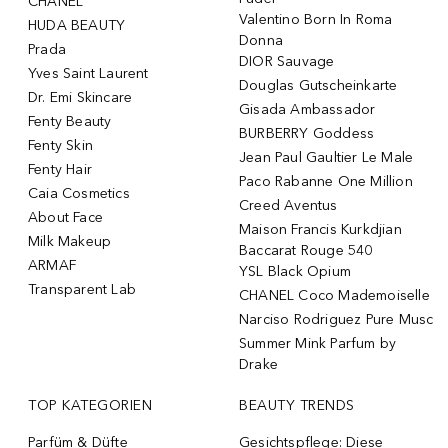
CHANEL
Valentino Born In Roma
HUDA BEAUTY
Donna
Prada
DIOR Sauvage
Yves Saint Laurent
Douglas Gutscheinkarte
Dr. Emi Skincare
Gisada Ambassador
Fenty Beauty
BURBERRY Goddess
Fenty Skin
Jean Paul Gaultier Le Male
Fenty Hair
Paco Rabanne One Million
Caia Cosmetics
Creed Aventus
About Face
Maison Francis Kurkdjian
Milk Makeup
Baccarat Rouge 540
ARMAF
YSL Black Opium
Transparent Lab
CHANEL Coco Mademoiselle
Narciso Rodriguez Pure Musc
Summer Mink Parfum by
Drake
TOP KATEGORIEN
BEAUTY TRENDS
Parfüm & Düfte
Gesichtspflege: Diese