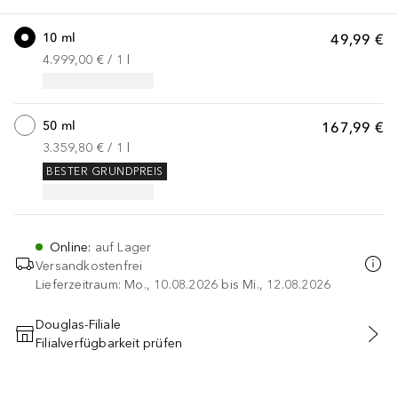
10 ml
49,99 €
4.999,00 €
 / 
1
l
50 ml
167,99 €
3.359,80 €
 / 
1
l
BESTER GRUNDPREIS
Online
:
auf Lager
Versandkostenfrei
Lieferzeitraum: Mo., 10.08.2026 bis Mi., 12.08.2026
Douglas-Filiale
Filialverfügbarkeit prüfen
IN DEN WARENKORB