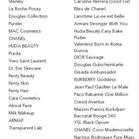
Stanley
Carolina Herrera Good Girl
La Roche-Posay
Bleu de Chanel
Douglas Collection
Lancôme La vie est belle
Purelei
Armani Stronger With You
MAC Cosmetics
Huda Beuaty Easy Bake
Puder
CHANEL
Valentino Born In Roma
HUDA BEAUTY
Donna
Prada
DIOR Sauvage
Yves Saint Laurent
Douglas Gutscheinkarte
Dr. Emi Skincare
Gisada Ambassador
Fenty Beauty
BURBERRY Goddess
Fenty Skin
Jean Paul Gaultier Le Male
Fenty Hair
Paco Rabanne One Million
Caia Cosmetics
Creed Aventus
About Face
Maison Francis Kurkdjian
Milk Makeup
Baccarat Rouge 540
ARMAF
YSL Black Opium
Transparent Lab
CHANEL Coco Mademoiselle
Narciso Rodriguez Pure Musc