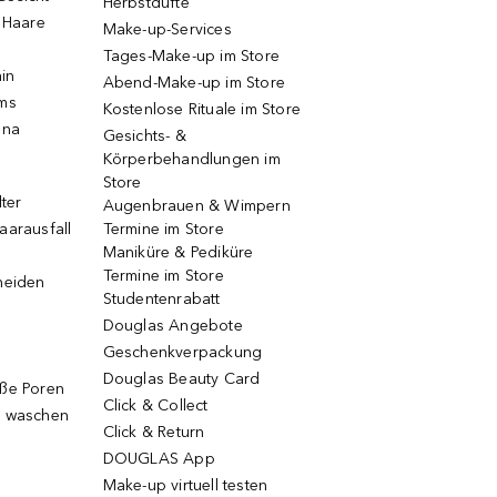
Herbstdüfte
e Haare
Make-up-Services
Tages-Make-up im Store
ain
Abend-Make-up im Store
ums
Kostenlose Rituale im Store
una
Gesichts- &
Körperbehandlungen im
Store
lter
Augenbrauen & Wimpern
aarausfall
Termine im Store
Maniküre & Pediküre
Termine im Store
neiden
Studentenrabatt
Douglas Angebote
Geschenkverpackung
Douglas Beauty Card
oße Poren
Click & Collect
g waschen
Click & Return
DOUGLAS App
Make-up virtuell testen