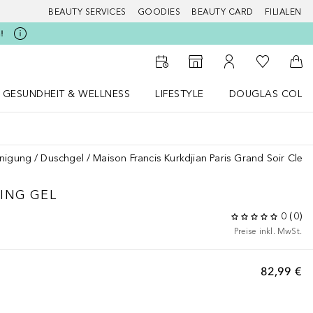
BEAUTY SERVICES
GOODIES
BEAUTY CARD
FILIALEN
!
Zu Meiner 
Zum Storefinder
Zu Meinem Kunde
Zum
GESUNDHEIT & WELLNESS
LIFESTYLE
DOUGLAS COLL
 öffnen
Gesundheit & Wellness Menü öffnen
LIFESTYLE Menü öffnen
Douglas Collecti
inigung
Duschgel
Maison Francis Kurkdjian Paris Grand Soir Clea
ING GEL
0
(
0
)
Preise inkl. MwSt.
82,99 €