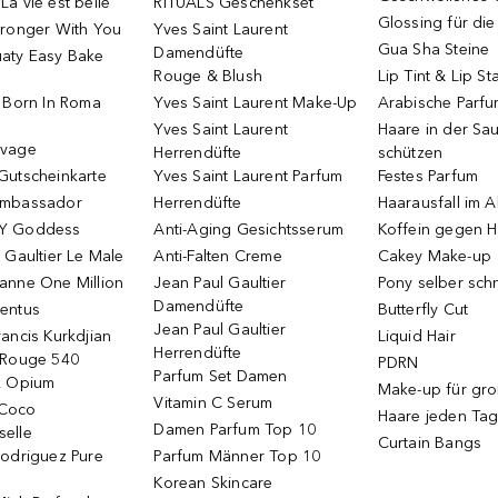
a vie est belle
RITUALS Geschenkset
Glossing für di
tronger With You
Yves Saint Laurent
Gua Sha Steine
Damendüfte
aty Easy Bake
Rouge & Blush
Lip Tint & Lip St
o Born In Roma
Yves Saint Laurent Make-Up
Arabische Parf
Yves Saint Laurent
Haare in der Sa
uvage
Herrendüfte
schützen
Gutscheinkarte
Yves Saint Laurent Parfum
Festes Parfum
Ambassador
Herrendüfte
Haarausfall im A
Y Goddess
Anti-Aging Gesichtsserum
Koffein gegen H
 Gaultier Le Male
Anti-Falten Creme
Cakey Make-up
anne One Million
Jean Paul Gaultier
Pony selber sch
Damendüfte
entus
Butterfly Cut
Jean Paul Gaultier
ancis Kurkdjian
Liquid Hair
Herrendüfte
 Rouge 540
PDRN
Parfum Set Damen
k Opium
Make-up für gr
Vitamin C Serum
Coco
Haare jeden Ta
Damen Parfum Top 10
elle
Curtain Bangs
Rodriguez Pure
Parfum Männer Top 10
Korean Skincare