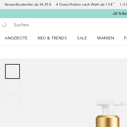
Versandkostenfrei ab 34,95 €
4 Gratis-Proben nach Wahl ab 10 € ¹
1–3 
–20 % Ra
Gehe zurück
Suche ausführen
ANGEBOTE
NEU & TRENDS
SALE
MARKEN
P
Angebote Menü öffnen
NEU & TRENDS Menü öffnen
MARKEN Menü ö
P