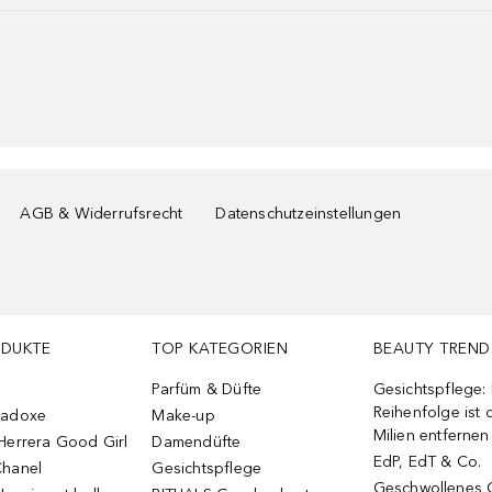
AGB & Widerrufsrecht
Datenschutzeinstellungen
ODUKTE
TOP KATEGORIEN
BEAUTY TREND
Parfüm & Düfte
Gesichtspflege:
Reihenfolge ist d
radoxe
Make-up
Milien entfernen
Herrera Good Girl
Damendüfte
EdP, EdT & Co.
Chanel
Gesichtspflege
Geschwollenes 