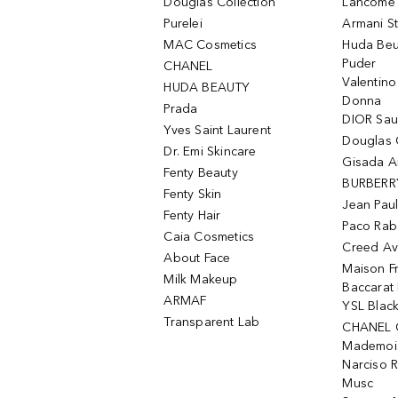
Douglas Collection
Lancôme L
Purelei
Armani S
MAC Cosmetics
Huda Beu
Puder
CHANEL
Valentin
HUDA BEAUTY
Donna
Prada
DIOR Sa
Yves Saint Laurent
Douglas 
Dr. Emi Skincare
Gisada 
Fenty Beauty
BURBERR
Fenty Skin
Jean Paul
Fenty Hair
Paco Rab
Caia Cosmetics
Creed Av
About Face
Maison Fr
Milk Makeup
Baccarat
ARMAF
YSL Blac
Transparent Lab
CHANEL 
Mademois
Narciso 
Musc