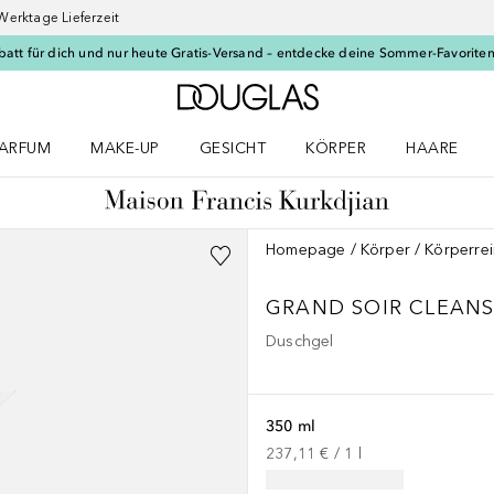
Werktage Lieferzeit
batt für dich und nur heute Gratis-Versand – entdecke deine Sommer-Favoriten
Zur Douglas Startseite
ARFUM
MAKE-UP
GESICHT
KÖRPER
HAARE
ffnen
arfum Menü öffnen
Make-up Menü öffnen
Gesicht Menü öffnen
Körper Menü öffnen
Haare Menü
Homepage
Körper
Körperre
GRAND SOIR CLEANS
Duschgel
350 ml
237,11 €
 / 
1
l