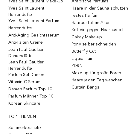
Yves Saint Laurent Make-Up
Arabische Parfums
Yves Saint Laurent
Haare in der Sauna schützen
Herrendüfte
Festes Parfum
Yves Saint Laurent Parfum
Haarausfall im Alter
Herrendüfte
Koffein gegen Haarausfall
Anti-Aging Gesichtsserum
Cakey Make-up
Anti-Falten Creme
Pony selber schneiden
Jean Paul Gaultier
Butterfly Cut
Damendüfte
Liquid Hair
Jean Paul Gaultier
PDRN
Herrendüfte
Make-up für große Poren
Parfum Set Damen
Haare jeden Tag waschen
Vitamin C Serum
Curtain Bangs
Damen Parfum Top 10
Parfum Männer Top 10
Korean Skincare
TOP THEMEN
Sommerkosmetik