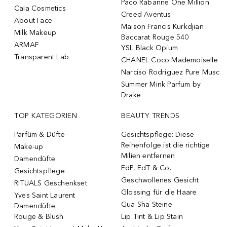
Paco Rabanne One Million
Caia Cosmetics
Creed Aventus
About Face
Maison Francis Kurkdjian
Milk Makeup
Baccarat Rouge 540
ARMAF
YSL Black Opium
Transparent Lab
CHANEL Coco Mademoiselle
Narciso Rodriguez Pure Musc
Summer Mink Parfum by
Drake
TOP KATEGORIEN
BEAUTY TRENDS
Parfüm & Düfte
Gesichtspflege: Diese
Reihenfolge ist die richtige
Make-up
Milien entfernen
Damendüfte
EdP, EdT & Co.
Gesichtspflege
Geschwollenes Gesicht
RITUALS Geschenkset
Glossing für die Haare
Yves Saint Laurent
Gua Sha Steine
Damendüfte
Rouge & Blush
Lip Tint & Lip Stain