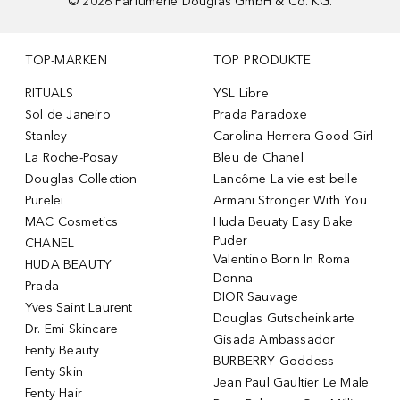
©
2026
Parfümerie Douglas GmbH & Co. KG.
TOP-MARKEN
TOP PRODUKTE
RITUALS
YSL Libre
Sol de Janeiro
Prada Paradoxe
Stanley
Carolina Herrera Good Girl
La Roche-Posay
Bleu de Chanel
Douglas Collection
Lancôme La vie est belle
Purelei
Armani Stronger With You
MAC Cosmetics
Huda Beuaty Easy Bake
Puder
CHANEL
Valentino Born In Roma
HUDA BEAUTY
Donna
Prada
DIOR Sauvage
Yves Saint Laurent
Douglas Gutscheinkarte
Dr. Emi Skincare
Gisada Ambassador
Fenty Beauty
BURBERRY Goddess
Fenty Skin
Jean Paul Gaultier Le Male
Fenty Hair