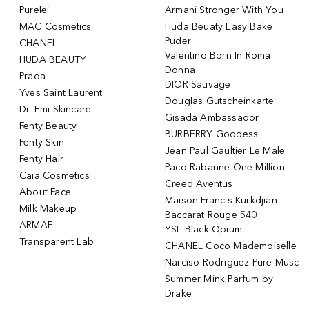
Purelei
Armani Stronger With You
MAC Cosmetics
Huda Beuaty Easy Bake
Puder
CHANEL
Valentino Born In Roma
HUDA BEAUTY
Donna
Prada
DIOR Sauvage
Yves Saint Laurent
Douglas Gutscheinkarte
Dr. Emi Skincare
Gisada Ambassador
Fenty Beauty
BURBERRY Goddess
Fenty Skin
Jean Paul Gaultier Le Male
Fenty Hair
Paco Rabanne One Million
Caia Cosmetics
Creed Aventus
About Face
Maison Francis Kurkdjian
Milk Makeup
Baccarat Rouge 540
ARMAF
YSL Black Opium
Transparent Lab
CHANEL Coco Mademoiselle
Narciso Rodriguez Pure Musc
Summer Mink Parfum by
Drake