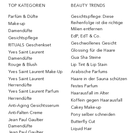
TOP KATEGORIEN
BEAUTY TRENDS
Parfüm & Düfte
Gesichtspflege: Diese
Reihenfolge ist die richtige
Make-up
Milien entfernen
Damendüfte
EdP, EdT & Co.
Gesichtspflege
Geschwollenes Gesicht
RITUALS Geschenkset
Glossing für die Haare
Yves Saint Laurent
Gua Sha Steine
Damendüfte
Rouge & Blush
Lip Tint & Lip Stain
Yves Saint Laurent Make-Up
Arabische Parfums
Yves Saint Laurent
Haare in der Sauna schützen
Herrendüfte
Festes Parfum
Yves Saint Laurent Parfum
Haarausfall im Alter
Herrendüfte
Koffein gegen Haarausfall
Anti-Aging Gesichtsserum
Cakey Make-up
Anti-Falten Creme
Pony selber schneiden
Jean Paul Gaultier
Butterfly Cut
Damendüfte
Liquid Hair
Jean Paul Gaultier