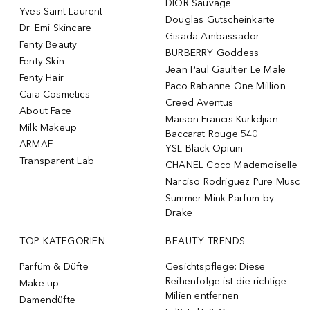
DIOR Sauvage
Yves Saint Laurent
Douglas Gutscheinkarte
Dr. Emi Skincare
Gisada Ambassador
Fenty Beauty
BURBERRY Goddess
Fenty Skin
Jean Paul Gaultier Le Male
Fenty Hair
Paco Rabanne One Million
Caia Cosmetics
Creed Aventus
About Face
Maison Francis Kurkdjian
Milk Makeup
Baccarat Rouge 540
ARMAF
YSL Black Opium
Transparent Lab
CHANEL Coco Mademoiselle
Narciso Rodriguez Pure Musc
Summer Mink Parfum by
Drake
TOP KATEGORIEN
BEAUTY TRENDS
Parfüm & Düfte
Gesichtspflege: Diese
Reihenfolge ist die richtige
Make-up
Milien entfernen
Damendüfte