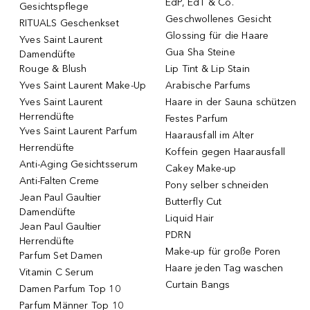
EdP, EdT & Co.
Gesichtspflege
Geschwollenes Gesicht
RITUALS Geschenkset
Glossing für die Haare
Yves Saint Laurent
Gua Sha Steine
Damendüfte
Rouge & Blush
Lip Tint & Lip Stain
Yves Saint Laurent Make-Up
Arabische Parfums
Yves Saint Laurent
Haare in der Sauna schützen
Herrendüfte
Festes Parfum
Yves Saint Laurent Parfum
Haarausfall im Alter
Herrendüfte
Koffein gegen Haarausfall
Anti-Aging Gesichtsserum
Cakey Make-up
Anti-Falten Creme
Pony selber schneiden
Jean Paul Gaultier
Butterfly Cut
Damendüfte
Liquid Hair
Jean Paul Gaultier
PDRN
Herrendüfte
Make-up für große Poren
Parfum Set Damen
Haare jeden Tag waschen
Vitamin C Serum
Curtain Bangs
Damen Parfum Top 10
Parfum Männer Top 10