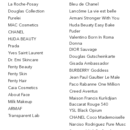
La Roche-Posay
Bleu de Chanel
Douglas Collection
Lancôme La vie est belle
Purelei
Armani Stronger With You
MAC Cosmetics
Huda Beuaty Easy Bake
Puder
CHANEL
Valentino Born In Roma
HUDA BEAUTY
Donna
Prada
DIOR Sauvage
Yves Saint Laurent
Douglas Gutscheinkarte
Dr. Emi Skincare
Gisada Ambassador
Fenty Beauty
BURBERRY Goddess
Fenty Skin
Jean Paul Gaultier Le Male
Fenty Hair
Paco Rabanne One Million
Caia Cosmetics
Creed Aventus
About Face
Maison Francis Kurkdjian
Milk Makeup
Baccarat Rouge 540
ARMAF
YSL Black Opium
Transparent Lab
CHANEL Coco Mademoiselle
Narciso Rodriguez Pure Musc