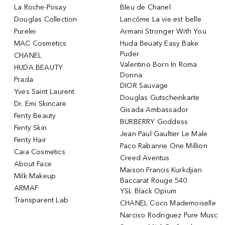
La Roche-Posay
Bleu de Chanel
Douglas Collection
Lancôme La vie est belle
Purelei
Armani Stronger With You
MAC Cosmetics
Huda Beuaty Easy Bake
Puder
CHANEL
Valentino Born In Roma
HUDA BEAUTY
Donna
Prada
DIOR Sauvage
Yves Saint Laurent
Douglas Gutscheinkarte
Dr. Emi Skincare
Gisada Ambassador
Fenty Beauty
BURBERRY Goddess
Fenty Skin
Jean Paul Gaultier Le Male
Fenty Hair
Paco Rabanne One Million
Caia Cosmetics
Creed Aventus
About Face
Maison Francis Kurkdjian
Milk Makeup
Baccarat Rouge 540
ARMAF
YSL Black Opium
Transparent Lab
CHANEL Coco Mademoiselle
Narciso Rodriguez Pure Musc