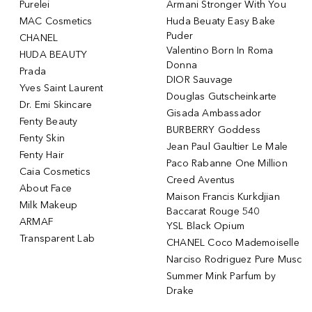
Purelei
Armani Stronger With You
MAC Cosmetics
Huda Beuaty Easy Bake
Puder
CHANEL
Valentino Born In Roma
HUDA BEAUTY
Donna
Prada
DIOR Sauvage
Yves Saint Laurent
Douglas Gutscheinkarte
Dr. Emi Skincare
Gisada Ambassador
Fenty Beauty
BURBERRY Goddess
Fenty Skin
Jean Paul Gaultier Le Male
Fenty Hair
Paco Rabanne One Million
Caia Cosmetics
Creed Aventus
About Face
Maison Francis Kurkdjian
Milk Makeup
Baccarat Rouge 540
ARMAF
YSL Black Opium
Transparent Lab
CHANEL Coco Mademoiselle
Narciso Rodriguez Pure Musc
Summer Mink Parfum by
Drake