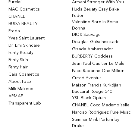
Purelei
Armani Stronger With You
MAC Cosmetics
Huda Beuaty Easy Bake
Puder
CHANEL
Valentino Born In Roma
HUDA BEAUTY
Donna
Prada
DIOR Sauvage
Yves Saint Laurent
Douglas Gutscheinkarte
Dr. Emi Skincare
Gisada Ambassador
Fenty Beauty
BURBERRY Goddess
Fenty Skin
Jean Paul Gaultier Le Male
Fenty Hair
Paco Rabanne One Million
Caia Cosmetics
Creed Aventus
About Face
Maison Francis Kurkdjian
Milk Makeup
Baccarat Rouge 540
ARMAF
YSL Black Opium
Transparent Lab
CHANEL Coco Mademoiselle
Narciso Rodriguez Pure Musc
Summer Mink Parfum by
Drake