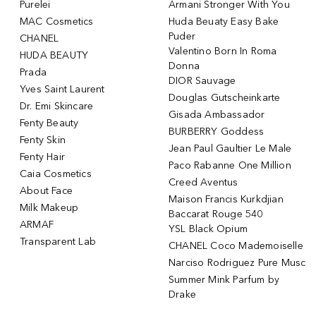
Purelei
Armani Stronger With You
MAC Cosmetics
Huda Beuaty Easy Bake
Puder
CHANEL
Valentino Born In Roma
HUDA BEAUTY
Donna
Prada
DIOR Sauvage
Yves Saint Laurent
Douglas Gutscheinkarte
Dr. Emi Skincare
Gisada Ambassador
Fenty Beauty
BURBERRY Goddess
Fenty Skin
Jean Paul Gaultier Le Male
Fenty Hair
Paco Rabanne One Million
Caia Cosmetics
Creed Aventus
About Face
Maison Francis Kurkdjian
Milk Makeup
Baccarat Rouge 540
ARMAF
YSL Black Opium
Transparent Lab
CHANEL Coco Mademoiselle
Narciso Rodriguez Pure Musc
Summer Mink Parfum by
Drake