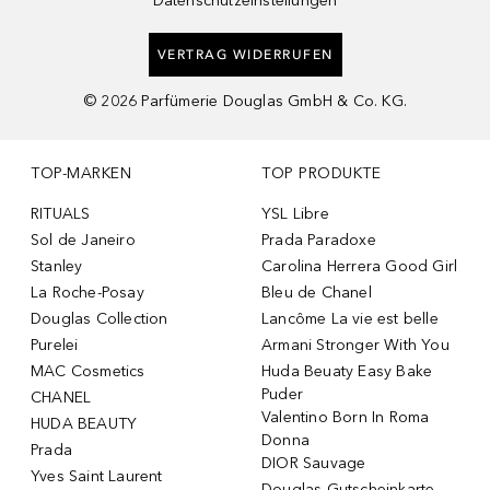
Datenschutzeinstellungen
VERTRAG WIDERRUFEN
©
2026
Parfümerie Douglas GmbH & Co. KG.
TOP-MARKEN
TOP PRODUKTE
RITUALS
YSL Libre
Sol de Janeiro
Prada Paradoxe
Stanley
Carolina Herrera Good Girl
La Roche-Posay
Bleu de Chanel
Douglas Collection
Lancôme La vie est belle
Purelei
Armani Stronger With You
MAC Cosmetics
Huda Beuaty Easy Bake
Puder
CHANEL
Valentino Born In Roma
HUDA BEAUTY
Donna
Prada
DIOR Sauvage
Yves Saint Laurent
Douglas Gutscheinkarte