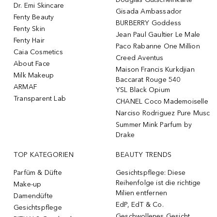
Dr. Emi Skincare
Gisada Ambassador
Fenty Beauty
BURBERRY Goddess
Fenty Skin
Jean Paul Gaultier Le Male
Fenty Hair
Paco Rabanne One Million
Caia Cosmetics
Creed Aventus
About Face
Maison Francis Kurkdjian
Milk Makeup
Baccarat Rouge 540
ARMAF
YSL Black Opium
Transparent Lab
CHANEL Coco Mademoiselle
Narciso Rodriguez Pure Musc
Summer Mink Parfum by
Drake
TOP KATEGORIEN
BEAUTY TRENDS
Parfüm & Düfte
Gesichtspflege: Diese
Reihenfolge ist die richtige
Make-up
Milien entfernen
Damendüfte
EdP, EdT & Co.
Gesichtspflege
Geschwollenes Gesicht