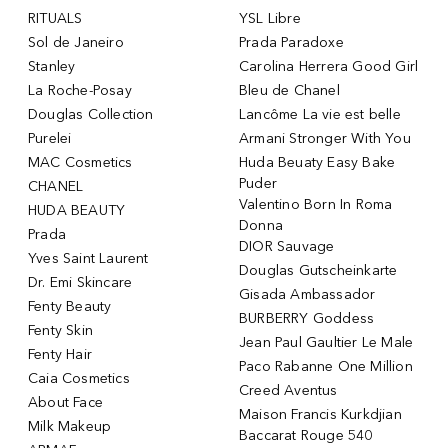
RITUALS
YSL Libre
Sol de Janeiro
Prada Paradoxe
Stanley
Carolina Herrera Good Girl
La Roche-Posay
Bleu de Chanel
Douglas Collection
Lancôme La vie est belle
Purelei
Armani Stronger With You
MAC Cosmetics
Huda Beuaty Easy Bake
Puder
CHANEL
Valentino Born In Roma
HUDA BEAUTY
Donna
Prada
DIOR Sauvage
Yves Saint Laurent
Douglas Gutscheinkarte
Dr. Emi Skincare
Gisada Ambassador
Fenty Beauty
BURBERRY Goddess
Fenty Skin
Jean Paul Gaultier Le Male
Fenty Hair
Paco Rabanne One Million
Caia Cosmetics
Creed Aventus
About Face
Maison Francis Kurkdjian
Milk Makeup
Baccarat Rouge 540