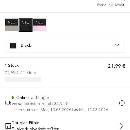
Preise inkl. MwSt.
NEU
NEU
NEU
Black
1 Stück
21,99 €
21,99 €
 / 
1
Stück
Online
:
auf Lager
Versandkostenfrei ab
34,95 €
Lieferzeitraum: Mo., 10.08.2026 bis Mi., 12.08.2026
Douglas-Filiale
Filialverfügbarkeit prüfen
IN DEN WARENKORB