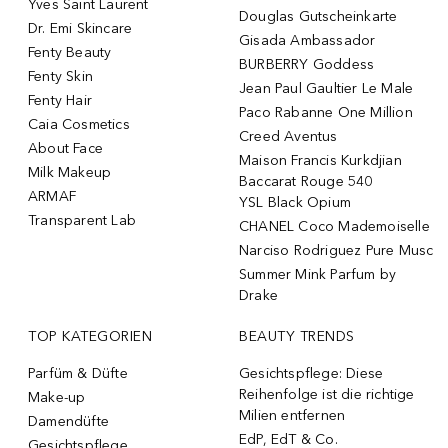
Yves Saint Laurent
Douglas Gutscheinkarte
Dr. Emi Skincare
Gisada Ambassador
Fenty Beauty
BURBERRY Goddess
Fenty Skin
Jean Paul Gaultier Le Male
Fenty Hair
Paco Rabanne One Million
Caia Cosmetics
Creed Aventus
About Face
Maison Francis Kurkdjian
Milk Makeup
Baccarat Rouge 540
ARMAF
YSL Black Opium
Transparent Lab
CHANEL Coco Mademoiselle
Narciso Rodriguez Pure Musc
Summer Mink Parfum by
Drake
TOP KATEGORIEN
BEAUTY TRENDS
Parfüm & Düfte
Gesichtspflege: Diese
Reihenfolge ist die richtige
Make-up
Milien entfernen
Damendüfte
EdP, EdT & Co.
Gesichtspflege