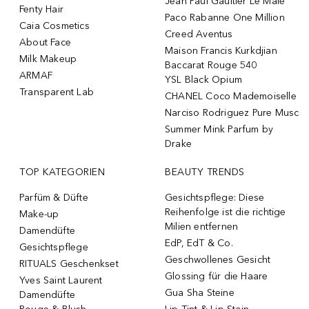
Jean Paul Gaultier Le Male
Fenty Hair
Paco Rabanne One Million
Caia Cosmetics
Creed Aventus
About Face
Maison Francis Kurkdjian
Milk Makeup
Baccarat Rouge 540
ARMAF
YSL Black Opium
Transparent Lab
CHANEL Coco Mademoiselle
Narciso Rodriguez Pure Musc
Summer Mink Parfum by
Drake
TOP KATEGORIEN
BEAUTY TRENDS
Parfüm & Düfte
Gesichtspflege: Diese
Reihenfolge ist die richtige
Make-up
Milien entfernen
Damendüfte
EdP, EdT & Co.
Gesichtspflege
Geschwollenes Gesicht
RITUALS Geschenkset
Glossing für die Haare
Yves Saint Laurent
Gua Sha Steine
Damendüfte