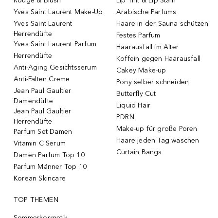
Rouge & Blush
Lip Tint & Lip Stain
Yves Saint Laurent Make-Up
Arabische Parfums
Yves Saint Laurent
Haare in der Sauna schützen
Herrendüfte
Festes Parfum
Yves Saint Laurent Parfum
Haarausfall im Alter
Herrendüfte
Koffein gegen Haarausfall
Anti-Aging Gesichtsserum
Cakey Make-up
Anti-Falten Creme
Pony selber schneiden
Jean Paul Gaultier
Butterfly Cut
Damendüfte
Liquid Hair
Jean Paul Gaultier
PDRN
Herrendüfte
Make-up für große Poren
Parfum Set Damen
Haare jeden Tag waschen
Vitamin C Serum
Curtain Bangs
Damen Parfum Top 10
Parfum Männer Top 10
Korean Skincare
TOP THEMEN
Sommerkosmetik