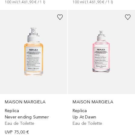
100
ml
 (
1.461,90 €
 / 
1
l
)
100
ml
 (
1.461,90 €
 / 
1
l
)
+
1
Größe
+
1
Größe
MAISON MARGIELA
MAISON MARGIELA
Replica
Replica
Never ending Summer
Up At Dawn
Eau de Toilette
Eau de Toilette
UVP
75,00 €