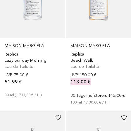
MAISON MARGIELA
MAISON MARGIELA
Replica
Replica
Lazy Sunday Morning
Beach Walk
Eau de Toilette
Eau de Toilette
UVP
75,00 €
UVP
150,00 €
51,99 €
113,00 €
30
ml
 (
1.733,00 €
 / 
1
l
)
30-Tage-Tiefstpreis
115,00 €
100
ml
 (
1.130,00 €
 / 
1
l
)
+
1
Größe
+
1
Größe