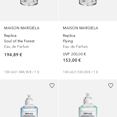
MAISON MARGIELA
MAISON MARGIELA
Replica
Replica
Soul of the Forest
Flying
Eau de Parfum
Eau de Parfum
194,89 €
UVP
200,00 €
153,00 €
100
ml
 (
1.948,90 €
 / 
1
l
)
100
ml
 (
1.530,00 €
 / 
1
l
)
+
1
Größe
+
1
Größe