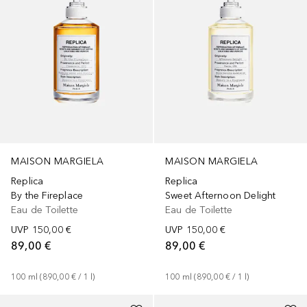
MAISON MARGIELA
MAISON MARGIELA
Replica
Replica
By the Fireplace
Sweet Afternoon Delight
Eau de Toilette
Eau de Toilette
UVP
150,00 €
UVP
150,00 €
89,00 €
89,00 €
100
ml
 (
890,00 €
 / 
1
l
)
100
ml
 (
890,00 €
 / 
1
l
)
+
1
Größe