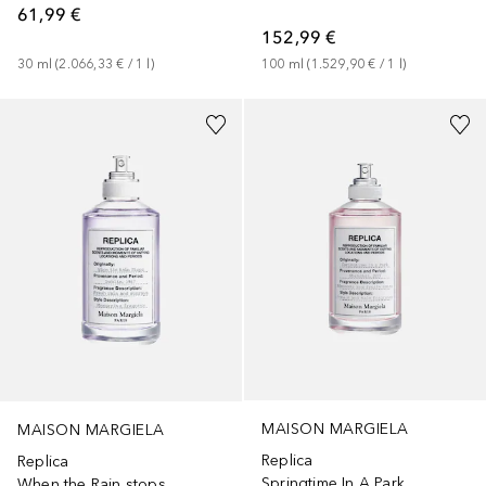
61,99 €
152,99 €
30
ml
 (
2.066,33 €
 / 
1
l
)
100
ml
 (
1.529,90 €
 / 
1
l
)
+
1
Größe
MAISON MARGIELA
MAISON MARGIELA
Replica
Replica
Springtime In A Park
When the Rain stops