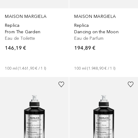
MAISON MARGIELA
MAISON MARGIELA
Replica
Replica
From The Garden
Dancing on the Moon
Eau de Toilette
Eau de Parfum
146,19 €
194,89 €
100
ml
 (
1.461,90 €
 / 
1
l
)
100
ml
 (
1.948,90 €
 / 
1
l
)