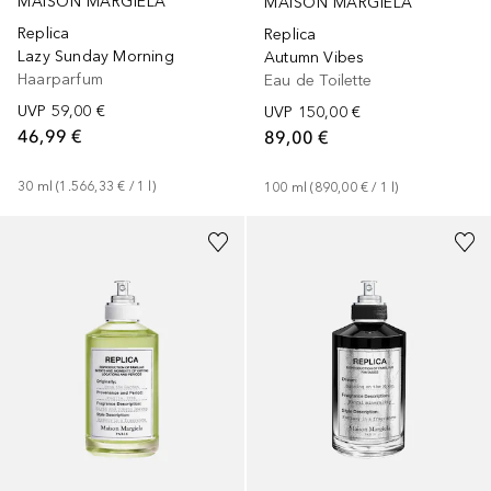
MAISON MARGIELA
MAISON MARGIELA
Replica
Replica
Lazy Sunday Morning
Autumn Vibes
Haarparfum
Eau de Toilette
UVP
59,00 €
UVP
150,00 €
46,99 €
89,00 €
30
ml
 (
1.566,33 €
 / 
1
l
)
100
ml
 (
890,00 €
 / 
1
l
)