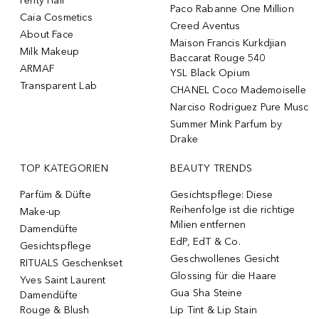
Fenty Hair
Paco Rabanne One Million
Caia Cosmetics
Creed Aventus
About Face
Maison Francis Kurkdjian
Milk Makeup
Baccarat Rouge 540
ARMAF
YSL Black Opium
Transparent Lab
CHANEL Coco Mademoiselle
Narciso Rodriguez Pure Musc
Summer Mink Parfum by
Drake
TOP KATEGORIEN
BEAUTY TRENDS
Parfüm & Düfte
Gesichtspflege: Diese
Reihenfolge ist die richtige
Make-up
Milien entfernen
Damendüfte
EdP, EdT & Co.
Gesichtspflege
Geschwollenes Gesicht
RITUALS Geschenkset
Glossing für die Haare
Yves Saint Laurent
Gua Sha Steine
Damendüfte
Rouge & Blush
Lip Tint & Lip Stain