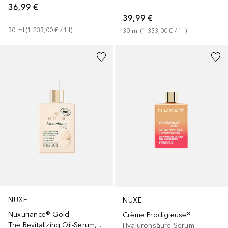
36,99 €
39,99 €
30
ml
 (
1.233,00 €
 / 
1
l
)
30
ml
 (
1.333,00 €
 / 
1
l
)
NUXE
NUXE
Nuxuriance® Gold
Crème Prodigieuse®
The Revitalizing Oil-Serum, Nuxuriance Gold 30 ml
Hyaluronsäure Serum