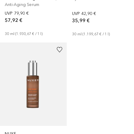
Anti-Aging Serum
UVP
79,90 €
UVP
42,90 €
57,92 €
35,99 €
30
ml
 (
1.930,67 €
 / 
1
l
)
30
ml
 (
1.199,67 €
 / 
1
l
)
NUXE