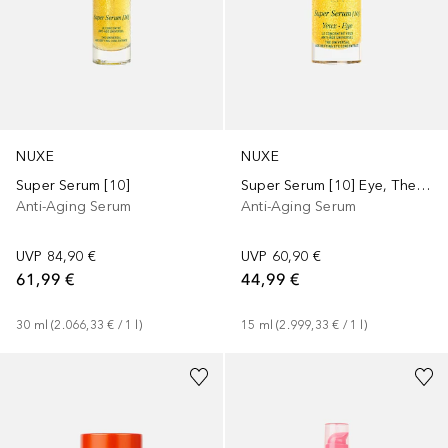
NUXE
NUXE
Super Serum [10]
Super Serum [10] Eye, The universal age-defying eye concentrate
Anti-Aging Serum
Anti-Aging Serum
UVP
84,90 €
UVP
60,90 €
61,99 €
44,99 €
30
ml
 (
2.066,33 €
 / 
1
l
)
15
ml
 (
2.999,33 €
 / 
1
l
)