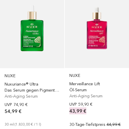
NUXE
NUXE
Merveillance Lift
Nuxuriance® Ultra
Öl-Serum
Das Serum gegen Pigmentflecken, Nuxuriance Ultra 30 ml
Anti-Aging Serum
Anti-Aging Serum
UVP
59,90 €
UVP
74,90 €
43,99 €
54,99 €
30-Tage-Tiefstpreis
44,99 €
30
ml
 (
1.833,00 €
 / 
1
l
)