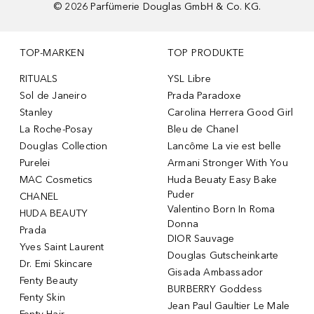
©
2026
Parfümerie Douglas GmbH & Co. KG.
TOP-MARKEN
TOP PRODUKTE
RITUALS
YSL Libre
Sol de Janeiro
Prada Paradoxe
Stanley
Carolina Herrera Good Girl
La Roche-Posay
Bleu de Chanel
Douglas Collection
Lancôme La vie est belle
Purelei
Armani Stronger With You
MAC Cosmetics
Huda Beuaty Easy Bake
Puder
CHANEL
Valentino Born In Roma
HUDA BEAUTY
Donna
Prada
DIOR Sauvage
Yves Saint Laurent
Douglas Gutscheinkarte
Dr. Emi Skincare
Gisada Ambassador
Fenty Beauty
BURBERRY Goddess
Fenty Skin
Jean Paul Gaultier Le Male