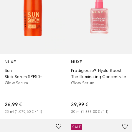
NUXE
NUXE
Sun
Prodigieuse® Hyalu Boost
Stick Serum SPF50+
The Illuminating Concentrate
Glow Serum
Glow Serum
26,99 €
39,99 €
25
ml
 (
1.079,60 €
 / 
1
l
)
30
ml
 (
1.333,00 €
 / 
1
l
)
SALE