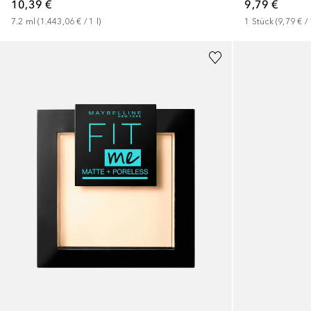
10,39 €
9,79 €
7.2
ml
 (
1.443,06 €
 / 
1
l
)
1
Stück
 (
9,79 €
 / 
+
3
+
6