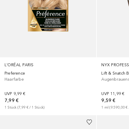
L’ORÉAL PARIS
NYX PROFES
Preference
Lift & Snatch 
Haarfarbe
Augenbrauenst
UVP
9,99 €
UVP
11,99 €
7,99 €
9,59 €
1
Stück
 (
7,99 €
 / 
1
Stück
)
1
ml
 (
9.590,00 €
 
+
11
+
20