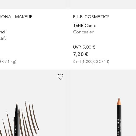
SIONAL MAKEUP
E.L.F. COSMETICS
16HR Camo
ncil
Concealer
ift
UVP
9,00 €
7,20 €
8 €
 / 
1
kg
)
6
ml
 (
1.200,00 €
 / 
1
l
)
+
3