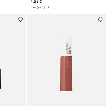
5,59 €
8
ml
 (
698,75 €
 / 
1
l
)
+
20