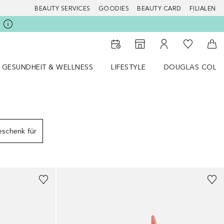
BEAUTY SERVICES
GOODIES
BEAUTY CARD
FILIALEN
Zu Meiner 
Zum Storefinder
Zu Meinem Kunde
Zum
GESUNDHEIT & WELLNESS
LIFESTYLE
DOUGLAS COLL
 öffnen
Gesundheit & Wellness Menü öffnen
LIFESTYLE Menü öffnen
Douglas Collecti
schenk für
+
8