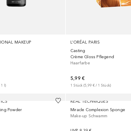
SIONAL MAKEUP
L’ORÉAL PARIS
Casting
Crème Gloss Pflegend
Haarfarbe
5,99 €
 
1
l
)
1
Stück
 (
5,99 €
 / 
1
Stück
)
TICS
REAL TECHNIQUES
ting Powder
Miracle Complexion Sponge
Make-up Schwamm
UVP
8,39 €