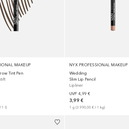
SIONAL MAKEUP
NYX PROFESSIONAL MAKEUP
Brow Tint Pen
Wedding
ift
Slim Lip Pencil
Lipliner
UVP
4,99 €
3,99 €
/ 
1
l
)
1
g
 (
3.990,00 €
 / 
1
kg
)
+
18