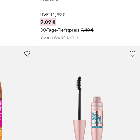
UVP
11,99 €
9,09 €
30-Tage-Tiefstpreis
9,49 €
9.5
ml
 (
956,84 €
 / 
1
l
)