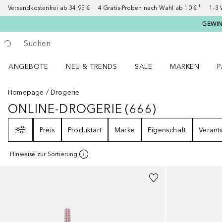
Versandkostenfrei ab 34,95 €
4 Gratis-Proben nach Wahl ab 10 € ¹
1–3 
GEWINN
Gehe zurück
Suche ausführen
ANGEBOTE
NEU & TRENDS
SALE
MARKEN
P
Angebote Menü öffnen
NEU & TRENDS Menü öffnen
MARKEN Menü ö
P
Homepage
Drogerie
ONLINE-DROGERIE
(
666
)
ONLINE-DROGERIE
666
ERGEBNIS
Filter
Preis
Produktart
Marke
Eigenschaft
Verant
Hinweise zur Sortierung
+
7