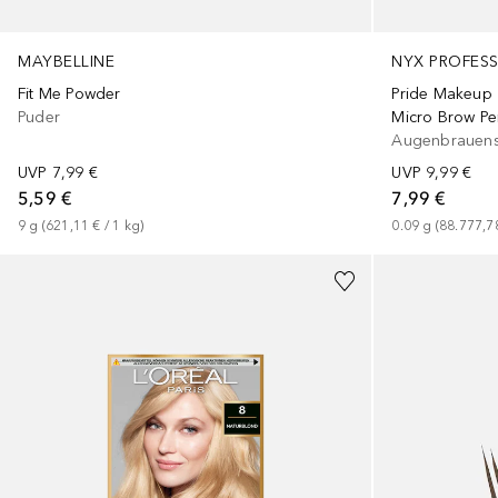
MAYBELLINE
NYX PROFES
Fit Me Powder
Pride Makeup
Puder
Micro Brow Pe
Augenbrauenst
UVP
7,99 €
UVP
9,99 €
5,59 €
7,99 €
9
g
 (
621,11 €
 / 
1
kg
)
0.09
g
 (
88.777,7
+
12
+
2