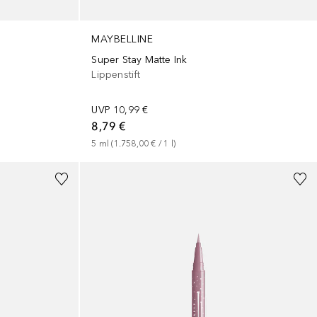
MAYBELLINE
Super Stay Matte Ink
Lippenstift
UVP
10,99 €
8,79 €
5
ml
 (
1.758,00 €
 / 
1
l
)
+
9