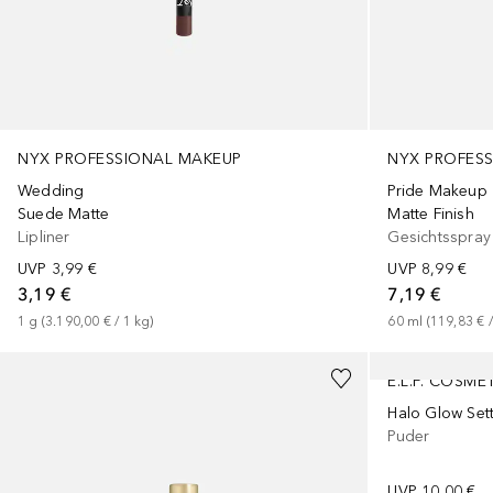
NYX PROFESSIONAL MAKEUP
NYX PROFES
Wedding
Pride Makeup
Suede Matte
Matte Finish
Lipliner
Gesichtsspray
UVP
3,99 €
UVP
8,99 €
3,19 €
7,19 €
1
g
 (
3.190,00 €
 / 
1
kg
)
60
ml
 (
119,83 €
 /
E.L.F. COSME
Halo Glow Set
Puder
UVP
10,00 €