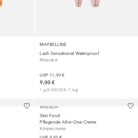
MAYBELLINE
Lash Sensational Waterproof
Mascara
UVP
11,99 €
9,00 €
1
g
 (
9.000,00 €
 / 
1
kg
)
+
2
Größen
WELEDA
Skin Food
Pflegende All-in-One-Creme
Körpercreme
UVP
9,95 €