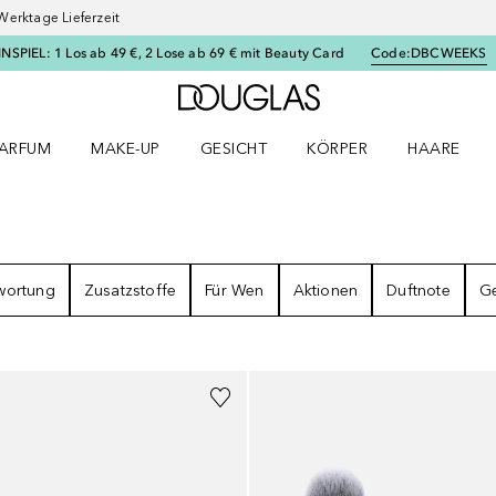
Werktage Lieferzeit
SPIEL: 1 Los ab 49 €, 2 Lose ab 69 € mit Beauty Card
Code:
DBCWEEKS
Zur Douglas Startseite
ARFUM
MAKE-UP
GESICHT
KÖRPER
HAARE
ffnen
arfum Menü öffnen
Make-up Menü öffnen
Gesicht Menü öffnen
Körper Menü öffnen
Haare Menü
SE
wortung
Zusatzstoffe
Für Wen
Aktionen
Duftnote
Ge