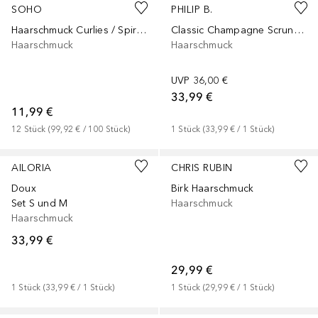
SOHO
PHILIP B.
Haarschmuck Curlies / Spiralen mit Kristall
Classic Champagne Scrunchie
Haarschmuck
Haarschmuck
UVP
36,00 €
33,99 €
11,99 €
12
Stück
 (
99,92 €
 / 
100
Stück
)
1
Stück
 (
33,99 €
 / 
1
Stück
)
AILORIA
CHRIS RUBIN
Doux
Birk Haarschmuck
Set S und M
Haarschmuck
Haarschmuck
33,99 €
29,99 €
1
Stück
 (
33,99 €
 / 
1
Stück
)
1
Stück
 (
29,99 €
 / 
1
Stück
)