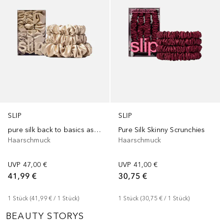
SLIP
SLIP
pure silk back to basics assorted scrunchies - blonde
Pure Silk Skinny Scrunchies
Haarschmuck
Haarschmuck
UVP
47,00 €
UVP
41,00 €
41,99 €
30,75 €
1
Stück
 (
41,99 €
 / 
1
Stück
)
1
Stück
 (
30,75 €
 / 
1
Stück
)
BEAUTY STORYS