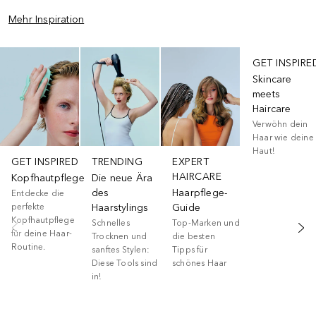
Mehr Inspiration
Überspringen
GET INSPIRE
Skincare
meets
Haircare
Verwöhn dein
Haar wie deine
Haut!
GET INSPIRED
TRENDING
EXPERT
HAIRCARE
Kopfhautpflege
Die neue Ära
des
Haarpflege-
Entdecke die
perfekte
Haarstylings
Guide
Kopfhautpflege
Schnelles
Top-Marken und
für deine Haar-
Trocknen und
die besten
Routine.
sanftes Stylen:
Tipps für
Diese Tools sind
schönes Haar
in!