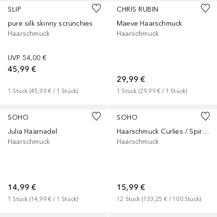
SLIP
CHRIS RUBIN
pure silk skinny scrunchies
Maeve Haarschmuck
Haarschmuck
Haarschmuck
UVP
54,00 €
45,99 €
29,99 €
1
Stück
 (
45,99 €
 / 
1
Stück
)
1
Stück
 (
29,99 €
 / 
1
Stück
)
SOHO
SOHO
Julia Haarnadel
Haarschmuck Curlies / Spiralen mit Perlen
Haarschmuck
Haarschmuck
14,99 €
15,99 €
1
Stück
 (
14,99 €
 / 
1
Stück
)
12
Stück
 (
133,25 €
 / 
100
Stück
)