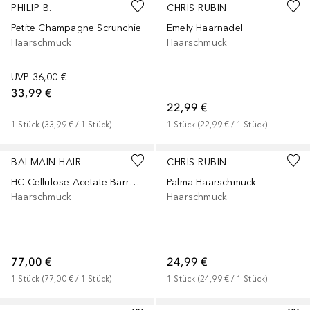
PHILIP B.
CHRIS RUBIN
Petite Champagne Scrunchie
Emely Haarnadel
Haarschmuck
Haarschmuck
UVP
36,00 €
33,99 €
22,99 €
1
Stück
 (
33,99 €
 / 
1
Stück
)
1
Stück
 (
22,99 €
 / 
1
Stück
)
BALMAIN HAIR
CHRIS RUBIN
HC Cellulose Acetate Barrette pour Cheveux Large Black
Palma Haarschmuck
Haarschmuck
Haarschmuck
77,00 €
24,99 €
1
Stück
 (
77,00 €
 / 
1
Stück
)
1
Stück
 (
24,99 €
 / 
1
Stück
)