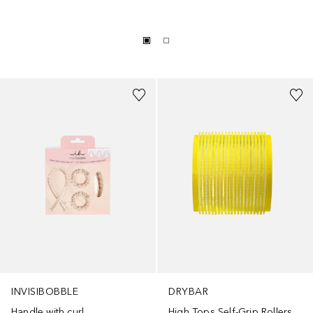
INVISIBOBBLE
DRYBAR
Handle with curl
High Tops Self-Grip Rollers