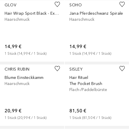
GLOV
SOHO
Hair Wrap Sport Black - Extrem saugfähiger Sport-Turban fur alle Haartypen.
Jana Pferdeschwanz Spirale
Haarschmuck
Haarschmuck
14,99 €
14,99 €
1
Stück
 (
14,99 €
 / 
1
Stück
)
1
Stück
 (
14,99 €
 / 
1
Stück
)
CHRIS RUBIN
SISLEY
Blume Einsteckkamm
Hair Rituel
Haarschmuck
The Pocket Brush
Flach-/Paddelbürste
20,99 €
81,50 €
1
Stück
 (
20,99 €
 / 
1
Stück
)
1
Stück
 (
81,50 €
 / 
1
Stück
)