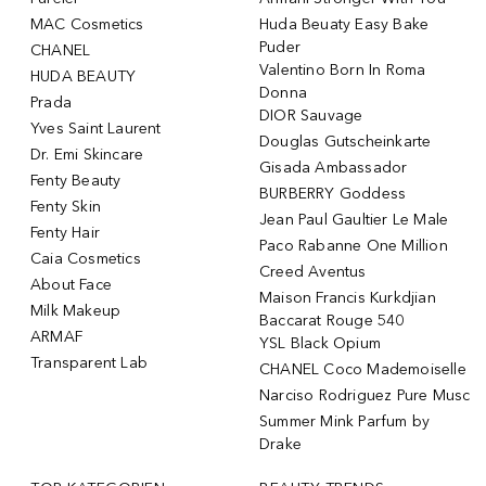
MAC Cosmetics
Huda Beuaty Easy Bake
Puder
CHANEL
Valentino Born In Roma
HUDA BEAUTY
Donna
Prada
DIOR Sauvage
Yves Saint Laurent
Douglas Gutscheinkarte
Dr. Emi Skincare
Gisada Ambassador
Fenty Beauty
BURBERRY Goddess
Fenty Skin
Jean Paul Gaultier Le Male
Fenty Hair
Paco Rabanne One Million
Caia Cosmetics
Creed Aventus
About Face
Maison Francis Kurkdjian
Milk Makeup
Baccarat Rouge 540
ARMAF
YSL Black Opium
Transparent Lab
CHANEL Coco Mademoiselle
Narciso Rodriguez Pure Musc
Summer Mink Parfum by
Drake