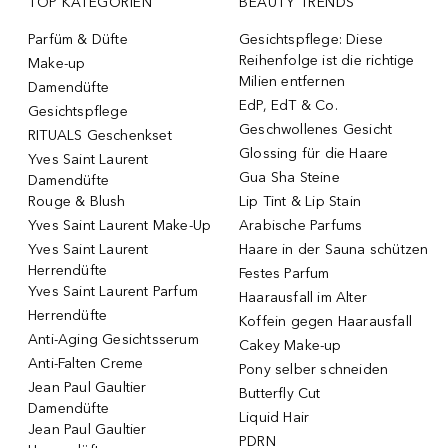
TOP KATEGORIEN
BEAUTY TRENDS
Parfüm & Düfte
Gesichtspflege: Diese
Reihenfolge ist die richtige
Make-up
Milien entfernen
Damendüfte
EdP, EdT & Co.
Gesichtspflege
Geschwollenes Gesicht
RITUALS Geschenkset
Glossing für die Haare
Yves Saint Laurent
Gua Sha Steine
Damendüfte
Rouge & Blush
Lip Tint & Lip Stain
Yves Saint Laurent Make-Up
Arabische Parfums
Yves Saint Laurent
Haare in der Sauna schützen
Herrendüfte
Festes Parfum
Yves Saint Laurent Parfum
Haarausfall im Alter
Herrendüfte
Koffein gegen Haarausfall
Anti-Aging Gesichtsserum
Cakey Make-up
Anti-Falten Creme
Pony selber schneiden
Jean Paul Gaultier
Butterfly Cut
Damendüfte
Liquid Hair
Jean Paul Gaultier
PDRN