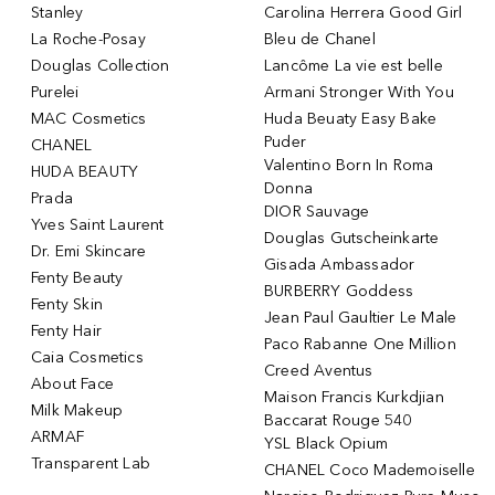
Stanley
Carolina Herrera Good Girl
La Roche-Posay
Bleu de Chanel
Douglas Collection
Lancôme La vie est belle
Purelei
Armani Stronger With You
MAC Cosmetics
Huda Beuaty Easy Bake
Puder
CHANEL
Valentino Born In Roma
HUDA BEAUTY
Donna
Prada
DIOR Sauvage
Yves Saint Laurent
Douglas Gutscheinkarte
Dr. Emi Skincare
Gisada Ambassador
Fenty Beauty
BURBERRY Goddess
Fenty Skin
Jean Paul Gaultier Le Male
Fenty Hair
Paco Rabanne One Million
Caia Cosmetics
Creed Aventus
About Face
Maison Francis Kurkdjian
Milk Makeup
Baccarat Rouge 540
ARMAF
YSL Black Opium
Transparent Lab
CHANEL Coco Mademoiselle