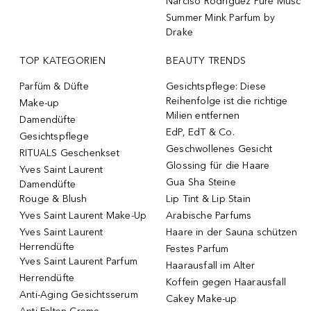
Narciso Rodriguez Pure Musc
Summer Mink Parfum by
Drake
TOP KATEGORIEN
BEAUTY TRENDS
Parfüm & Düfte
Gesichtspflege: Diese
Reihenfolge ist die richtige
Make-up
Milien entfernen
Damendüfte
EdP, EdT & Co.
Gesichtspflege
Geschwollenes Gesicht
RITUALS Geschenkset
Glossing für die Haare
Yves Saint Laurent
Gua Sha Steine
Damendüfte
Rouge & Blush
Lip Tint & Lip Stain
Yves Saint Laurent Make-Up
Arabische Parfums
Yves Saint Laurent
Haare in der Sauna schützen
Herrendüfte
Festes Parfum
Yves Saint Laurent Parfum
Haarausfall im Alter
Herrendüfte
Koffein gegen Haarausfall
Anti-Aging Gesichtsserum
Cakey Make-up