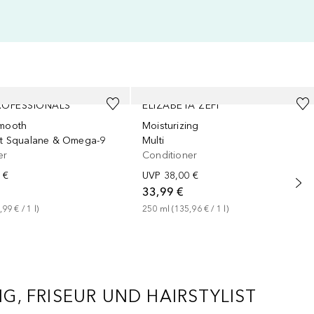
ROFESSIONALS
ELIZABETA ZEFI
Smooth
Moisturizing
mit Squalane & Omega-9
Multi
er
Conditioner
 €
UVP
38,00 €
33,99 €
,99 €
 / 
1
l
)
250
ml
 (
135,96 €
 / 
1
l
)
, FRISEUR UND HAIRSTYLIST