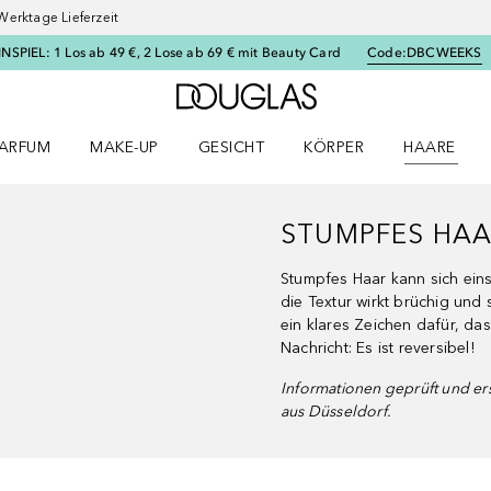
Werktage Lieferzeit
SPIEL: 1 Los ab 49 €, 2 Lose ab 69 € mit Beauty Card
Code:
DBCWEEKS
Zur Douglas Startseite
ARFUM
MAKE-UP
GESICHT
KÖRPER
HAARE
ffnen
arfum Menü öffnen
Make-up Menü öffnen
Gesicht Menü öffnen
Körper Menü öffnen
Haare Menü
STUMPFES HA
Stumpfes Haar kann sich einsc
die Textur wirkt brüchig und
ein klares Zeichen dafür, da
Nachricht: Es ist reversibel!
Informationen geprüft und ers
aus Düsseldorf.