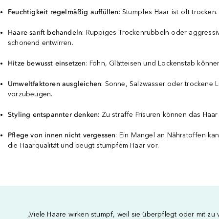
Feuchtigkeit regelmäßig auffüllen
: Stumpfes Haar ist oft trocken
Haare sanft behandeln
: Ruppiges Trockenrubbeln oder aggressive
schonend entwirren.
Hitze bewusst einsetzen
: Föhn, Glätteisen und Lockenstab könne
Umweltfaktoren ausgleichen
: Sonne, Salzwasser oder trockene L
vorzubeugen.
Styling entspannter denken
: Zu straffe Frisuren können das Haar
Pflege von innen nicht vergessen
: Ein Mangel an Nährstoffen kan
die Haarqualität und beugt stumpfem Haar vor.
„Viele Haare wirken stumpf, weil sie überpflegt oder mit zu 