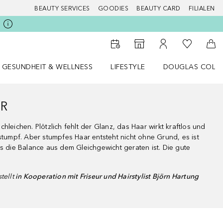
BEAUTY SERVICES
GOODIES
BEAUTY CARD
FILIALEN
Zu Meiner 
Zum Storefinder
Zu Meinem Kunde
Zum
GESUNDHEIT & WELLNESS
LIFESTYLE
DOUGLAS COLL
 öffnen
Gesundheit & Wellness Menü öffnen
LIFESTYLE Menü öffnen
Douglas Collecti
AR
hleichen. Plötzlich fehlt der Glanz, das Haar wirkt kraftlos und
 stumpf. Aber stumpfes Haar entsteht nicht ohne Grund, es ist
ss die Balance aus dem Gleichgewicht geraten ist. Die gute
tellt
in Kooperation mit Friseur und Hairstylist Björn Hartung