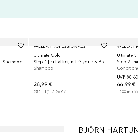
WELLA PROFESSIONALS
WELLA P
Ultimate Color
Ultimate 
Oil Shampoo
Step 1 | Sulfatfrei, mit Glycine & B5
Step 2 | 
Shampoo
Condition
UVP
88,60
28,99 €
66,99 €
250
ml
 (
115,96 €
 / 
1
l
)
1000
ml
 (
66
BJÖRN HARTUNG