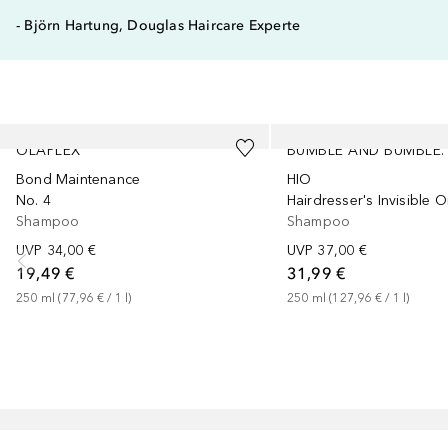
- Björn Hartung, Douglas Haircare Experte
Überspringen
OLAPLEX
BUMBLE AND BUMBLE.
Bond Maintenance
HIO
No. 4
Hairdresser's Invisible 
Shampoo
Shampoo
UVP
34,00 €
UVP
37,00 €
19,49 €
31,99 €
250
ml
 (
77,96 €
 / 
1
l
)
250
ml
 (
127,96 €
 / 
1
l
)