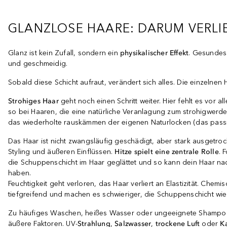
GLANZLOSE HAARE: DARUM VERLIE
Glanz ist kein Zufall, sondern ein
physikalischer Effekt
. Gesundes 
und geschmeidig.
Sobald diese Schicht aufraut, verändert sich alles. Die einzelnen
Strohiges Haar
geht noch einen Schritt weiter. Hier fehlt es vor 
so bei Haaren, die eine natürliche Veranlagung zum strohigwerd
das wiederholte rauskämmen der eigenen Naturlocken (das passie
Das Haar ist nicht zwangsläufig geschädigt, aber stark ausgetrockn
Styling und äußeren Einflüssen.
Hitze spielt eine zentrale Rolle
. 
die Schuppenschicht im Haar geglättet und so kann dein Haar na
haben.
Feuchtigkeit geht verloren, das Haar verliert an Elastizität. Ch
tiefgreifend und machen es schwieriger, die Schuppenschicht wie
Zu häufiges Waschen, heißes Wasser oder ungeeignete Shampo
äußere Faktoren. UV-
Strahlung
,
Salzwasser
,
trockene Luft
oder
K