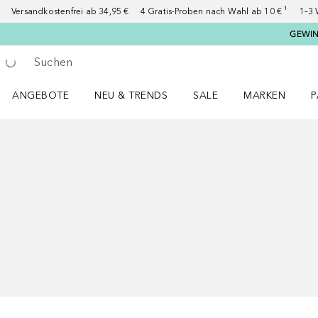
Versandkostenfrei ab 34,95 €
4 Gratis-Proben nach Wahl ab 10 € ¹
1–3 
GEWINN
Gehe zurück
Suche ausführen
ANGEBOTE
NEU & TRENDS
SALE
MARKEN
P
Angebote Menü öffnen
NEU & TRENDS Menü öffnen
MARKEN Menü ö
P