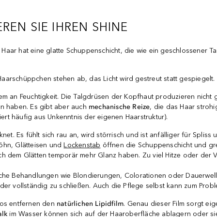
REN SIE IHREN SHINE
Haar hat eine glatte Schuppenschicht, die wie ein geschlossener Tann
 Haarschüppchen stehen ab, das Licht wird gestreut statt gespiegelt
allem an Feuchtigkeit. Die Talgdrüsen der Kopfhaut produzieren nicht 
en haben. Es gibt aber auch
mechanische Reize
, die das Haar stro
rt häufig aus Unkenntnis der eigenen Haarstruktur).
et. Es fühlt sich rau an, wird störrisch und ist anfälliger für Spli
Föhn, Glätteisen und
Lockenstab
öffnen die Schuppenschicht und gre
ch dem Glätten temporär mehr Glanz haben. Zu viel Hitze oder der V
emische Behandlungen wie Blondierungen, Colorationen oder Dauerwell
der vollständig zu schließen. Auch die Pflege selbst kann zum Prob
os entfernen den
natürlichen
Lipidfilm
. Genau dieser Film sorgt ei
alk
im Wasser können sich auf der Haaroberfläche ablagern oder sie