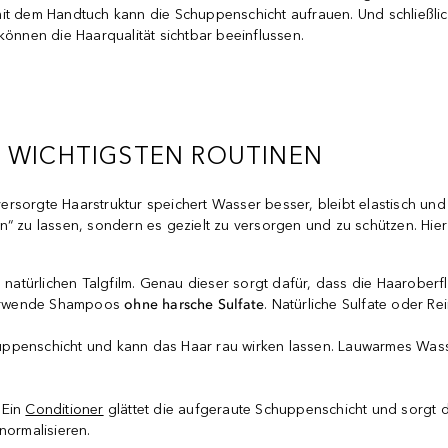
mit dem Handtuch kann die Schuppenschicht aufrauen. Und schließlic
können die Haarqualität sichtbar beeinflussen.
E WICHTIGSTEN ROUTINEN
 versorgte Haarstruktur speichert Wasser besser, bleibt elastisch un
“ zu lassen, sondern es gezielt zu versorgen und zu schützen. Hier
atürlichen Talgfilm. Genau dieser sorgt dafür, dass die Haaroberfläc
Verwende Shampoos
ohne harsche Sulfate
. Natürliche Sulfate oder 
uppenschicht und kann das Haar rau wirken lassen. Lauwarmes Wasser 
 Ein
Conditioner
glättet die aufgeraute Schuppenschicht und sorgt 
normalisieren.