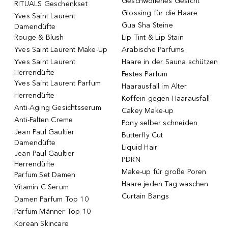
Geschwollenes Gesicht
RITUALS Geschenkset
Glossing für die Haare
Yves Saint Laurent
Gua Sha Steine
Damendüfte
Rouge & Blush
Lip Tint & Lip Stain
Yves Saint Laurent Make-Up
Arabische Parfums
Yves Saint Laurent
Haare in der Sauna schützen
Herrendüfte
Festes Parfum
Yves Saint Laurent Parfum
Haarausfall im Alter
Herrendüfte
Koffein gegen Haarausfall
Anti-Aging Gesichtsserum
Cakey Make-up
Anti-Falten Creme
Pony selber schneiden
Jean Paul Gaultier
Butterfly Cut
Damendüfte
Liquid Hair
Jean Paul Gaultier
PDRN
Herrendüfte
Make-up für große Poren
Parfum Set Damen
Haare jeden Tag waschen
Vitamin C Serum
Curtain Bangs
Damen Parfum Top 10
Parfum Männer Top 10
Korean Skincare