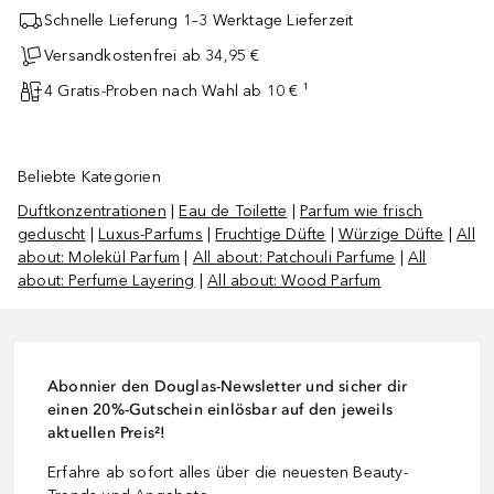
Schnelle Lieferung 1–3 Werktage Lieferzeit
Versandkostenfrei ab 34,95 €
4 Gratis-Proben nach Wahl ab 10 € ¹
Beliebte Kategorien
Duftkonzentrationen
|
Eau de Toilette
|
Parfum wie frisch
geduscht
|
Luxus-Parfums
|
Fruchtige Düfte
|
Würzige Düfte
|
All
about: Molekül Parfum
|
All about: Patchouli Parfume
|
All
about: Perfume Layering
|
All about: Wood Parfum
Abonnier den Douglas-Newsletter und sicher dir
einen 20%-Gutschein einlösbar auf den jeweils
aktuellen Preis²!
Erfahre ab sofort alles über die neuesten Beauty-