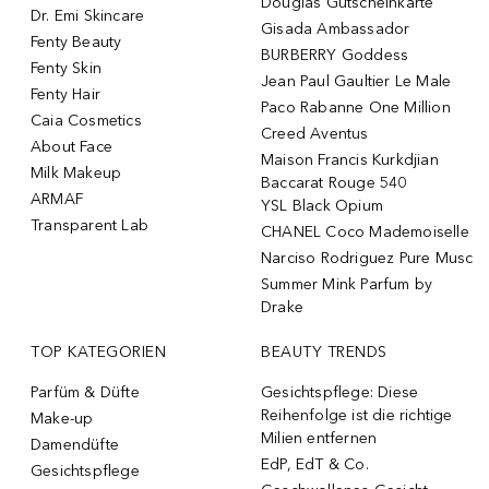
Douglas Gutscheinkarte
Dr. Emi Skincare
Gisada Ambassador
Fenty Beauty
BURBERRY Goddess
Fenty Skin
Jean Paul Gaultier Le Male
Fenty Hair
Paco Rabanne One Million
Caia Cosmetics
Creed Aventus
About Face
Maison Francis Kurkdjian
Milk Makeup
Baccarat Rouge 540
ARMAF
YSL Black Opium
Transparent Lab
CHANEL Coco Mademoiselle
Narciso Rodriguez Pure Musc
Summer Mink Parfum by
Drake
TOP KATEGORIEN
BEAUTY TRENDS
Parfüm & Düfte
Gesichtspflege: Diese
Reihenfolge ist die richtige
Make-up
Milien entfernen
Damendüfte
EdP, EdT & Co.
Gesichtspflege