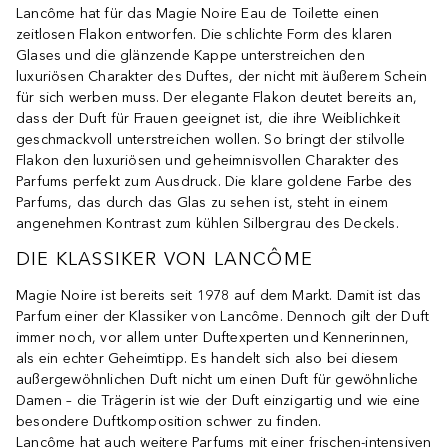
Lancôme hat für das Magie Noire Eau de Toilette einen
zeitlosen Flakon entworfen. Die schlichte Form des klaren
Glases und die glänzende Kappe unterstreichen den
luxuriösen Charakter des Duftes, der nicht mit äußerem Schein
für sich werben muss. Der elegante Flakon deutet bereits an,
dass der Duft für Frauen geeignet ist, die ihre Weiblichkeit
geschmackvoll unterstreichen wollen. So bringt der stilvolle
Flakon den luxuriösen und geheimnisvollen Charakter des
Parfums perfekt zum Ausdruck. Die klare goldene Farbe des
Parfums, das durch das Glas zu sehen ist, steht in einem
angenehmen Kontrast zum kühlen Silbergrau des Deckels.
DIE KLASSIKER VON LANCÔME
Magie Noire ist bereits seit 1978 auf dem Markt. Damit ist das
Parfum einer der Klassiker von Lancôme. Dennoch gilt der Duft
immer noch, vor allem unter Duftexperten und Kennerinnen,
als ein echter Geheimtipp. Es handelt sich also bei diesem
außergewöhnlichen Duft nicht um einen Duft für gewöhnliche
Damen – die Trägerin ist wie der Duft einzigartig und wie eine
besondere Duftkomposition schwer zu finden.
Lancôme hat auch weitere Parfums mit einer frischen-intensiven