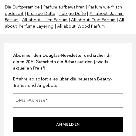
Die Duftpyramide
|
Parfum aufbewahren
|
Parfum wie frisch
geduscht
|
Blumige Düfte
|
Holzige Düfte
|
All about: Jasmin
Parfum
|
All about: Lilien-Parfum
|
All about: Oud Parfum
|
All
about: Perfume Layering
|
All about: Wood Parfum
Abonnier den Douglas-Newsletter und sicher dir
einen 20%-Gutschein einlösbar auf den jeweils
aktuellen Preis²!
Erfahre ab sofort alles über die neuesten Beauty-
Trends und Angebote.
E-Mail-Adresse
*
ANMELDEN