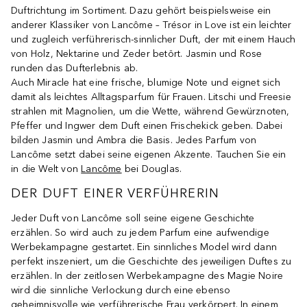
Duftrichtung im Sortiment. Dazu gehört beispielsweise ein
anderer Klassiker von Lancôme – Trésor in Love ist ein leichter
und zugleich verführerisch-sinnlicher Duft, der mit einem Hauch
von Holz, Nektarine und Zeder betört. Jasmin und Rose
runden das Dufterlebnis ab.
Auch Miracle hat eine frische, blumige Note und eignet sich
damit als leichtes Alltagsparfum für Frauen. Litschi und Freesie
strahlen mit Magnolien, um die Wette, während Gewürznoten,
Pfeffer und Ingwer dem Duft einen Frischekick geben. Dabei
bilden Jasmin und Ambra die Basis. Jedes Parfum von
Lancôme setzt dabei seine eigenen Akzente. Tauchen Sie ein
in die Welt von
Lancôme
bei Douglas.
DER DUFT EINER VERFÜHRERIN
Jeder Duft von Lancôme soll seine eigene Geschichte
erzählen. So wird auch zu jedem Parfum eine aufwendige
Werbekampagne gestartet. Ein sinnliches Model wird dann
perfekt inszeniert, um die Geschichte des jeweiligen Duftes zu
erzählen. In der zeitlosen Werbekampagne des Magie Noire
wird die sinnliche Verlockung durch eine ebenso
geheimnisvolle wie verführerische Frau verkörpert. In einem