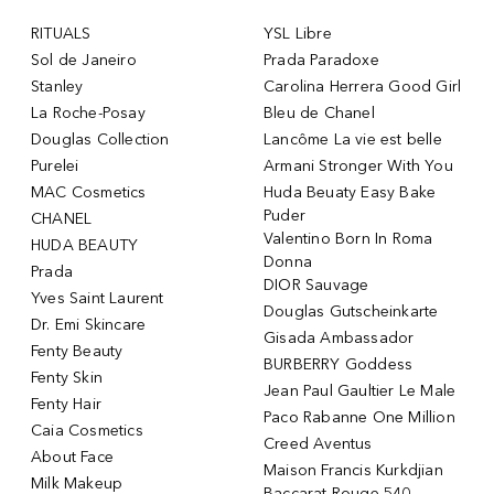
RITUALS
YSL Libre
Sol de Janeiro
Prada Paradoxe
Stanley
Carolina Herrera Good Girl
La Roche-Posay
Bleu de Chanel
Douglas Collection
Lancôme La vie est belle
Purelei
Armani Stronger With You
MAC Cosmetics
Huda Beuaty Easy Bake
Puder
CHANEL
Valentino Born In Roma
HUDA BEAUTY
Donna
Prada
DIOR Sauvage
Yves Saint Laurent
Douglas Gutscheinkarte
Dr. Emi Skincare
Gisada Ambassador
Fenty Beauty
BURBERRY Goddess
Fenty Skin
Jean Paul Gaultier Le Male
Fenty Hair
Paco Rabanne One Million
Caia Cosmetics
Creed Aventus
About Face
Maison Francis Kurkdjian
Milk Makeup
Baccarat Rouge 540