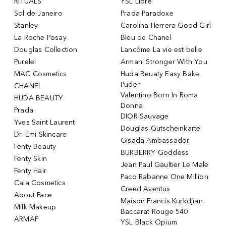
RITUALS
YSL Libre
Sol de Janeiro
Prada Paradoxe
Stanley
Carolina Herrera Good Girl
La Roche-Posay
Bleu de Chanel
Douglas Collection
Lancôme La vie est belle
Purelei
Armani Stronger With You
MAC Cosmetics
Huda Beuaty Easy Bake
Puder
CHANEL
Valentino Born In Roma
HUDA BEAUTY
Donna
Prada
DIOR Sauvage
Yves Saint Laurent
Douglas Gutscheinkarte
Dr. Emi Skincare
Gisada Ambassador
Fenty Beauty
BURBERRY Goddess
Fenty Skin
Jean Paul Gaultier Le Male
Fenty Hair
Paco Rabanne One Million
Caia Cosmetics
Creed Aventus
About Face
Maison Francis Kurkdjian
Milk Makeup
Baccarat Rouge 540
ARMAF
YSL Black Opium