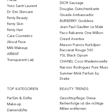
DIOR Sauvage
Yves Saint Laurent
Douglas Gutscheinkarte
Dr. Emi Skincare
Gisada Ambassador
Fenty Beauty
BURBERRY Goddess
Fenty Skin
Jean Paul Gaultier Le Male
Fenty Hair
Paco Rabanne One Million
Caia Cosmetics
Creed Aventus
About Face
Maison Francis Kurkdjian
Milk Makeup
Baccarat Rouge 540
ARMAF
YSL Black Opium
Transparent Lab
CHANEL Coco Mademoiselle
Narciso Rodriguez Pure Musc
Summer Mink Parfum by
Drake
TOP KATEGORIEN
BEAUTY TRENDS
Parfüm & Düfte
Gesichtspflege: Diese
Reihenfolge ist die richtige
Make-up
Milien entfernen
Damendüfte