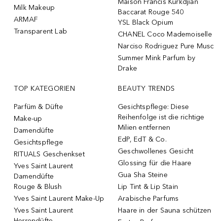
Maison Francis Kurkdjian
Milk Makeup
Baccarat Rouge 540
ARMAF
YSL Black Opium
Transparent Lab
CHANEL Coco Mademoiselle
Narciso Rodriguez Pure Musc
Summer Mink Parfum by
Drake
TOP KATEGORIEN
BEAUTY TRENDS
Parfüm & Düfte
Gesichtspflege: Diese
Reihenfolge ist die richtige
Make-up
Milien entfernen
Damendüfte
EdP, EdT & Co.
Gesichtspflege
Geschwollenes Gesicht
RITUALS Geschenkset
Glossing für die Haare
Yves Saint Laurent
Gua Sha Steine
Damendüfte
Rouge & Blush
Lip Tint & Lip Stain
Yves Saint Laurent Make-Up
Arabische Parfums
Yves Saint Laurent
Haare in der Sauna schützen
Herrendüfte