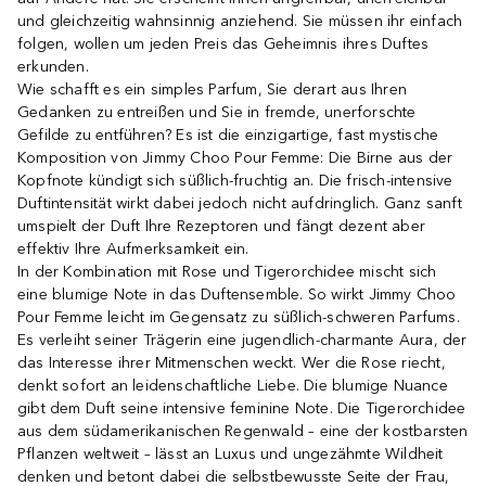
und gleichzeitig wahnsinnig anziehend. Sie müssen ihr einfach
folgen, wollen um jeden Preis das Geheimnis ihres Duftes
erkunden.
Wie schafft es ein simples Parfum, Sie derart aus Ihren
Gedanken zu entreißen und Sie in fremde, unerforschte
Gefilde zu entführen? Es ist die einzigartige, fast mystische
Komposition von Jimmy Choo Pour Femme: Die Birne aus der
Kopfnote kündigt sich süßlich-fruchtig an. Die frisch-intensive
Duftintensität wirkt dabei jedoch nicht aufdringlich. Ganz sanft
umspielt der Duft Ihre Rezeptoren und fängt dezent aber
effektiv Ihre Aufmerksamkeit ein.
In der Kombination mit Rose und Tigerorchidee mischt sich
eine blumige Note in das Duftensemble. So wirkt Jimmy Choo
Pour Femme leicht im Gegensatz zu süßlich-schweren Parfums.
Es verleiht seiner Trägerin eine jugendlich-charmante Aura, der
das Interesse ihrer Mitmenschen weckt. Wer die Rose riecht,
denkt sofort an leidenschaftliche Liebe. Die blumige Nuance
gibt dem Duft seine intensive feminine Note. Die Tigerorchidee
aus dem südamerikanischen Regenwald – eine der kostbarsten
Pflanzen weltweit – lässt an Luxus und ungezähmte Wildheit
denken und betont dabei die selbstbewusste Seite der Frau,