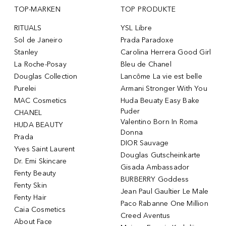
TOP-MARKEN
TOP PRODUKTE
RITUALS
YSL Libre
Sol de Janeiro
Prada Paradoxe
Stanley
Carolina Herrera Good Girl
La Roche-Posay
Bleu de Chanel
Douglas Collection
Lancôme La vie est belle
Purelei
Armani Stronger With You
MAC Cosmetics
Huda Beuaty Easy Bake
Puder
CHANEL
Valentino Born In Roma
HUDA BEAUTY
Donna
Prada
DIOR Sauvage
Yves Saint Laurent
Douglas Gutscheinkarte
Dr. Emi Skincare
Gisada Ambassador
Fenty Beauty
BURBERRY Goddess
Fenty Skin
Jean Paul Gaultier Le Male
Fenty Hair
Paco Rabanne One Million
Caia Cosmetics
Creed Aventus
About Face