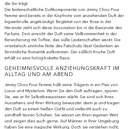
die ihn trägt.
Die leidenschaftliche Duftkomponente von Jimmy Choo Pour
Femme wird bereits in der Kopfnote vom anziehenden Duft der
Ingwerknolle angekündigt. Begleitet von der Rose in der
Herznote zieht sich diese Assoziation bis in die Basisnote des
Parfums. Dort erreicht der Duft seine Vollkommenheit in der
Bereicherung mit Toffee, das süße Leidenschaften weckt. Die
orientalisch-sinnliche Note des Patschulis lässt Gedanken an
fernöstliche Romantik aufkommen. Der süßlich-frische Duft
erhält so eine holzig-kokette Basis.
GEHEIMNISVOLLE ANZIEHUNGSKRAFT IM
ALLTAG UND AM ABEND
Jimmy Choo Pour Femme hüllt seine Trägerin in ein Flair von
Luxus und Mysterium. Wenn Sie den Duft auftragen, spüren
Sie, wie er Ihr Selbstbewusstsein stärkt. Sie sind sich Ihres
Aussehens und Ihrer Wirkung bewusster denn je und tragen
den Duft zu einem heißen Outfit und vielleicht auch zu
sündhaft teuren Schuhen. Sie wissen um Ihren eigenen Wert
und zeigen dies auch gerne. Auf Männer in Ihrer Umgebung
haben Sie eine magische Wirkung. Doch sie verstehen nicht,