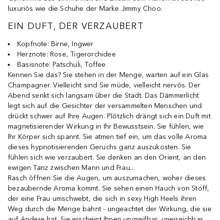
luxuriös wie die Schuhe der Marke Jimmy Choo.
EIN DUFT, DER VERZAUBERT
Kopfnote: Birne, Ingwer
Herznote: Rose, Tigerorchidee
Basisnote: Patschuli, Toffee
Kennen Sie das? Sie stehen in der Menge, warten auf ein Glas
Champagner. Vielleicht sind Sie müde, vielleicht nervös. Der
Abend senkt sich langsam über die Stadt. Das Dämmerlicht
legt sich auf die Gesichter der versammelten Menschen und
drückt schwer auf Ihre Augen. Plötzlich drängt sich ein Duft mit
magnetisierender Wirkung in Ihr Bewusstsein. Sie fühlen, wie
Ihr Körper sich spannt. Sie atmen tief ein, um das volle Aroma
dieses hypnotisierenden Geruchs ganz auszukosten. Sie
fühlen sich wie verzaubert. Sie denken an den Orient, an den
ewigen Tanz zwischen Mann und Frau...
Rasch öffnen Sie die Augen, um auszumachen, woher dieses
bezaubernde Aroma kommt. Sie sehen einen Hauch von Stoff,
der eine Frau umschwebt, die sich in sexy High Heels ihren
Weg durch die Menge bahnt - ungeachtet der Wirkung, die sie
auf Andere hat. Sie erscheint Ihnen ungreifbar, unerreichbar