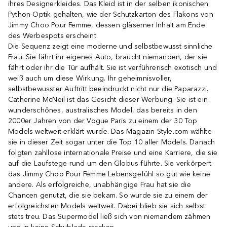
ihres Designerkleides. Das Kleid ist in der selben ikonischen
Python-Optik gehalten, wie der Schutzkarton des Flakons von
Jimmy Choo Pour Femme, dessen gläserner Inhalt am Ende
des Werbespots erscheint.
Die Sequenz zeigt eine moderne und selbstbewusst sinnliche
Frau. Sie fährt ihr eigenes Auto, braucht niemanden, der sie
fährt oder ihr die Tür aufhält. Sie ist verführerisch exotisch und
weiß auch um diese Wirkung. Ihr geheimnisvoller,
selbstbewusster Auftritt beeindruckt nicht nur die Paparazzi.
Catherine McNeil ist das Gesicht dieser Werbung. Sie ist ein
wunderschönes, australisches Model, das bereits in den
2000er Jahren von der Vogue Paris zu einem der 30 Top
Models weltweit erklärt wurde. Das Magazin Style.com wählte
sie in dieser Zeit sogar unter die Top 10 aller Models. Danach
folgten zahllose internationale Preise und eine Karriere, die sie
auf die Laufstege rund um den Globus führte. Sie verkörpert
das Jimmy Choo Pour Femme Lebensgefühl so gut wie keine
andere. Als erfolgreiche, unabhängige Frau hat sie die
Chancen genutzt, die sie bekam. So wurde sie zu einem der
erfolgreichsten Models weltweit. Dabei blieb sie sich selbst
stets treu. Das Supermodel ließ sich von niemandem zähmen