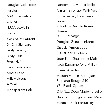
Douglas Collection
Lancôme La vie est belle
Purelei
Armani Stronger With You
MAC Cosmetics
Huda Beuaty Easy Bake
Puder
CHANEL
Valentino Born In Roma
HUDA BEAUTY
Donna
Prada
DIOR Sauvage
Yves Saint Laurent
Douglas Gutscheinkarte
Dr. Emi Skincare
Gisada Ambassador
Fenty Beauty
BURBERRY Goddess
Fenty Skin
Jean Paul Gaultier Le Male
Fenty Hair
Paco Rabanne One Million
Caia Cosmetics
Creed Aventus
About Face
Maison Francis Kurkdjian
Milk Makeup
Baccarat Rouge 540
ARMAF
YSL Black Opium
Transparent Lab
CHANEL Coco Mademoiselle
Narciso Rodriguez Pure Musc
Summer Mink Parfum by