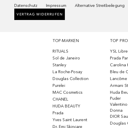
Datenschutz
Impressum
Alternative Streitbeilegung
VERTRAG WIDERRUFEN
TOP-MARKEN
TOP PR
RITUALS
YSL Libre
Sol de Janeiro
Prada Pa
Stanley
Carolina 
La Roche-Posay
Bleu de 
Douglas Collection
Lancôme L
Purelei
Armani S
MAC Cosmetics
Huda Beu
Puder
CHANEL
Valentin
HUDA BEAUTY
Donna
Prada
DIOR Sa
Yves Saint Laurent
Douglas 
Dr. Emi Skincare