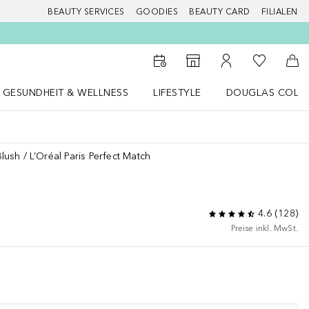
BEAUTY SERVICES
GOODIES
BEAUTY CARD
FILIALEN
Zu Meiner 
Zum Storefinder
Zu Meinem Kunde
Zum
GESUNDHEIT & WELLNESS
LIFESTYLE
DOUGLAS COLL
 öffnen
Gesundheit & Wellness Menü öffnen
LIFESTYLE Menü öffnen
Douglas Collecti
Blush
L’Oréal Paris Perfect Match
4.6
(
128
)
Preise inkl. MwSt.