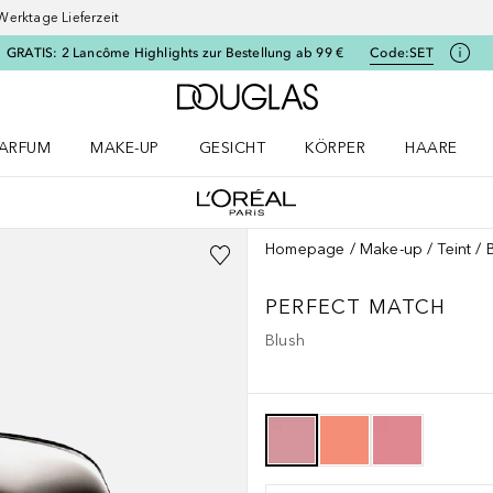
Werktage Lieferzeit
GRATIS: 2 Lancôme Highlights zur Bestellung ab 99 €
Code:
SET
Zur Douglas Startseite
ARFUM
MAKE-UP
GESICHT
KÖRPER
HAARE
ffnen
arfum Menü öffnen
Make-up Menü öffnen
Gesicht Menü öffnen
Körper Menü öffnen
Haare Menü
Homepage
Make-up
Teint
PERFECT MATCH
Blush