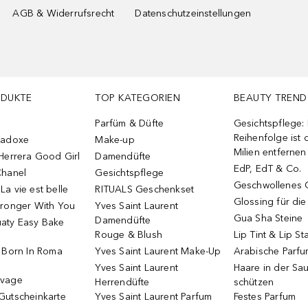
AGB & Widerrufsrecht
Datenschutzeinstellungen
ODUKTE
TOP KATEGORIEN
BEAUTY TREND
Parfüm & Düfte
Gesichtspflege:
Reihenfolge ist d
radoxe
Make-up
Milien entfernen
Herrera Good Girl
Damendüfte
EdP, EdT & Co.
Chanel
Gesichtspflege
Geschwollenes 
a vie est belle
RITUALS Geschenkset
Glossing für di
tronger With You
Yves Saint Laurent
Gua Sha Steine
Damendüfte
aty Easy Bake
Rouge & Blush
Lip Tint & Lip St
o Born In Roma
Yves Saint Laurent Make-Up
Arabische Parf
Yves Saint Laurent
Haare in der Sa
uvage
Herrendüfte
schützen
Gutscheinkarte
Yves Saint Laurent Parfum
Festes Parfum