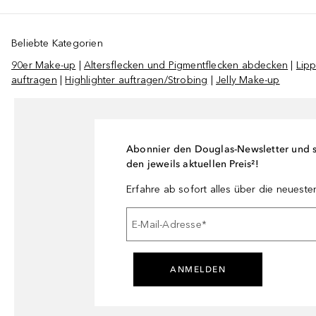
Beliebte Kategorien
90er Make-up
|
Altersflecken und Pigmentflecken abdecken
|
Lip
auftragen
|
Highlighter auftragen/Strobing
|
Jelly Make-up
Abonnier den Douglas-Newsletter und si
den jeweils aktuellen Preis²!
Erfahre ab sofort alles über die neuest
E-Mail-Adresse
*
ANMELDEN