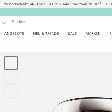
Versandkostenfrei ab 34,95 €
4 Gratis-Proben nach Wahl ab 10 € ¹
1–3 
Gehe zurück
Suche ausführen
ANGEBOTE
NEU & TRENDS
SALE
MARKEN
P
Angebote Menü öffnen
NEU & TRENDS Menü öffnen
MARKEN Menü ö
P