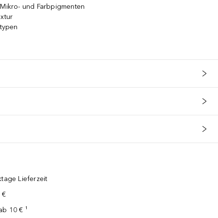
t Mikro- und Farbpigmenten
xtur
ttypen
tage Lieferzeit
 €
ab 10 € ¹