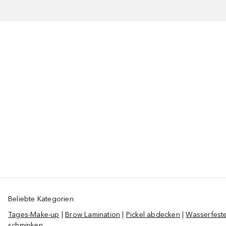
Beliebte Kategorien
Tages-Make-up
|
Brow Lamination
|
Pickel abdecken
|
Wasserfest
schminken