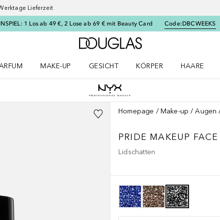
Werktage Lieferzeit
SPIEL: 1 Los ab 49 €, 2 Lose ab 69 € mit Beauty Card
Code:
DBCWEEKS
Zur Douglas Startseite
ARFUM
MAKE-UP
GESICHT
KÖRPER
HAARE
ffnen
arfum Menü öffnen
Make-up Menü öffnen
Gesicht Menü öffnen
Körper Menü öffnen
Haare Menü
Homepage
Make-up
Augen
PRIDE MAKEUP
FACE
Lidschatten