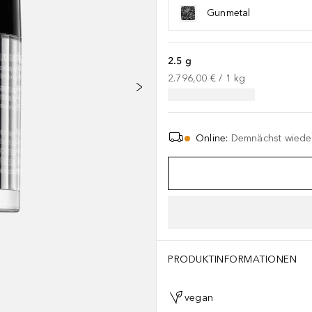
Gunmetal
2.5 g
2.796,00 €
 / 
1
kg
Online
:
Demnächst wieder
PRODUKTINFORMATIONEN
vegan