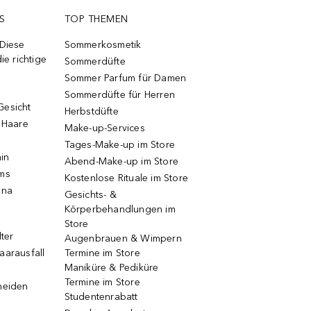
S
TOP THEMEN
 Diese
Sommerkosmetik
ie richtige
Sommerdüfte
Sommer Parfum für Damen
Sommerdüfte für Herren
Gesicht
Herbstdüfte
e Haare
Make-up-Services
Tages-Make-up im Store
ain
Abend-Make-up im Store
ums
Kostenlose Rituale im Store
una
Gesichts- &
Körperbehandlungen im
Store
lter
Augenbrauen & Wimpern
aarausfall
Termine im Store
Maniküre & Pediküre
Termine im Store
neiden
Studentenrabatt