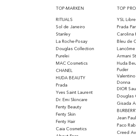
TOP-MARKEN
TOP PR
RITUALS
YSL Libre
Sol de Janeiro
Prada Pa
Stanley
Carolina 
La Roche-Posay
Bleu de 
Douglas Collection
Lancôme L
Purelei
Armani S
MAC Cosmetics
Huda Beu
Puder
CHANEL
Valentin
HUDA BEAUTY
Donna
Prada
DIOR Sa
Yves Saint Laurent
Douglas 
Dr. Emi Skincare
Gisada 
Fenty Beauty
BURBERR
Fenty Skin
Jean Paul
Fenty Hair
Paco Rab
Caia Cosmetics
Creed Av