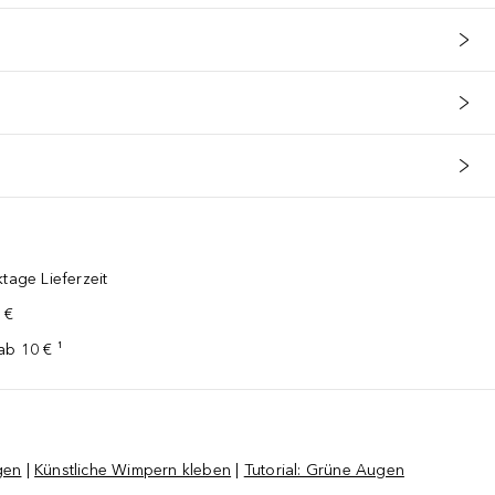
tage Lieferzeit
 €
ab 10 € ¹
gen
|
Künstliche Wimpern kleben
|
Tutorial: Grüne Augen