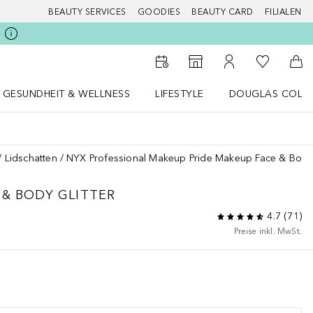
BEAUTY SERVICES
GOODIES
BEAUTY CARD
FILIALEN
Zu Meiner 
Zum Storefinder
Zu Meinem Kunde
Zum
GESUNDHEIT & WELLNESS
LIFESTYLE
DOUGLAS COLL
 öffnen
Gesundheit & Wellness Menü öffnen
LIFESTYLE Menü öffnen
Douglas Collecti
Lidschatten
NYX Professional Makeup Pride Makeup Face & Body 
 & BODY GLITTER
4.7
(
71
)
Preise inkl. MwSt.