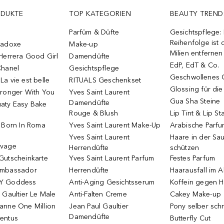
ODUKTE
TOP KATEGORIEN
BEAUTY TREND
Parfüm & Düfte
Gesichtspflege:
Reihenfolge ist d
radoxe
Make-up
Milien entfernen
Herrera Good Girl
Damendüfte
EdP, EdT & Co.
Chanel
Gesichtspflege
Geschwollenes 
a vie est belle
RITUALS Geschenkset
Glossing für di
tronger With You
Yves Saint Laurent
Gua Sha Steine
Damendüfte
aty Easy Bake
Rouge & Blush
Lip Tint & Lip St
o Born In Roma
Yves Saint Laurent Make-Up
Arabische Parf
Yves Saint Laurent
Haare in der Sa
uvage
Herrendüfte
schützen
Gutscheinkarte
Yves Saint Laurent Parfum
Festes Parfum
Ambassador
Herrendüfte
Haarausfall im A
Y Goddess
Anti-Aging Gesichtsserum
Koffein gegen H
 Gaultier Le Male
Anti-Falten Creme
Cakey Make-up
anne One Million
Jean Paul Gaultier
Pony selber sch
Damendüfte
entus
Butterfly Cut