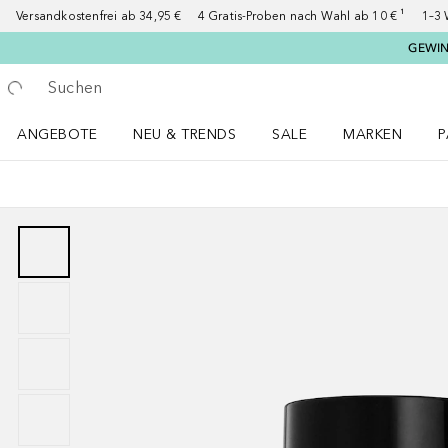
Versandkostenfrei ab 34,95 €
4 Gratis-Proben nach Wahl ab 10 € ¹
1–3 
GEWINN
Gehe zurück
Suche ausführen
ANGEBOTE
NEU & TRENDS
SALE
MARKEN
P
Angebote Menü öffnen
NEU & TRENDS Menü öffnen
MARKEN Menü ö
P