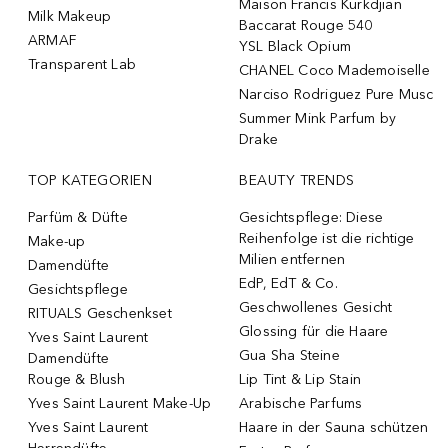
Maison Francis Kurkdjian
Milk Makeup
Baccarat Rouge 540
ARMAF
YSL Black Opium
Transparent Lab
CHANEL Coco Mademoiselle
Narciso Rodriguez Pure Musc
Summer Mink Parfum by
Drake
TOP KATEGORIEN
BEAUTY TRENDS
Parfüm & Düfte
Gesichtspflege: Diese
Reihenfolge ist die richtige
Make-up
Milien entfernen
Damendüfte
EdP, EdT & Co.
Gesichtspflege
Geschwollenes Gesicht
RITUALS Geschenkset
Glossing für die Haare
Yves Saint Laurent
Gua Sha Steine
Damendüfte
Rouge & Blush
Lip Tint & Lip Stain
Yves Saint Laurent Make-Up
Arabische Parfums
Yves Saint Laurent
Haare in der Sauna schützen