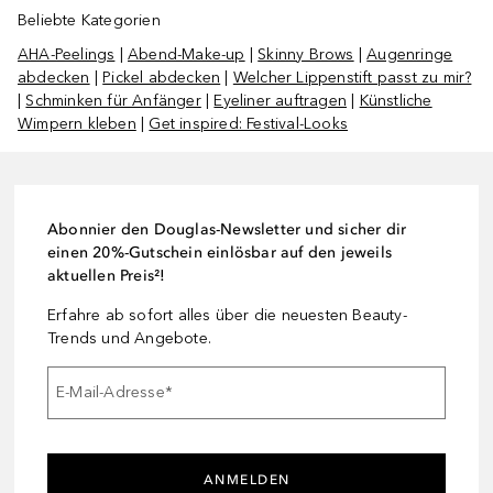
Beliebte Kategorien
AHA-Peelings
|
Abend-Make-up
|
Skinny Brows
|
Augenringe
abdecken
|
Pickel abdecken
|
Welcher Lippenstift passt zu mir?
|
Schminken für Anfänger
|
Eyeliner auftragen
|
Künstliche
Wimpern kleben
|
Get inspired: Festival-Looks
Abonnier den Douglas-Newsletter und sicher dir
einen 20%-Gutschein einlösbar auf den jeweils
aktuellen Preis²!
Erfahre ab sofort alles über die neuesten Beauty-
Trends und Angebote.
E-Mail-Adresse
*
ANMELDEN