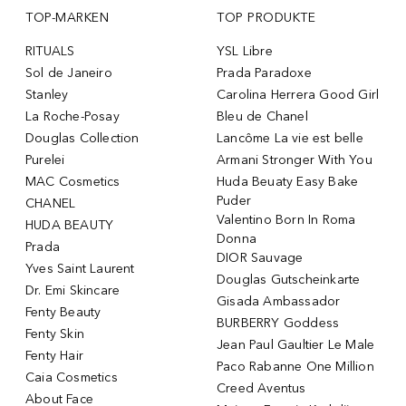
TOP-MARKEN
TOP PRODUKTE
RITUALS
YSL Libre
Sol de Janeiro
Prada Paradoxe
Stanley
Carolina Herrera Good Girl
La Roche-Posay
Bleu de Chanel
Douglas Collection
Lancôme La vie est belle
Purelei
Armani Stronger With You
MAC Cosmetics
Huda Beuaty Easy Bake
Puder
CHANEL
Valentino Born In Roma
HUDA BEAUTY
Donna
Prada
DIOR Sauvage
Yves Saint Laurent
Douglas Gutscheinkarte
Dr. Emi Skincare
Gisada Ambassador
Fenty Beauty
BURBERRY Goddess
Fenty Skin
Jean Paul Gaultier Le Male
Fenty Hair
Paco Rabanne One Million
Caia Cosmetics
Creed Aventus
About Face