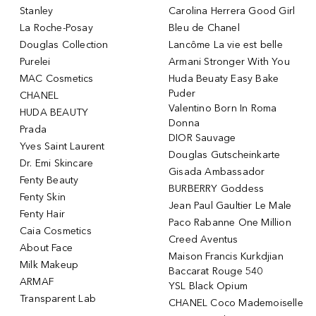
Stanley
Carolina Herrera Good Girl
La Roche-Posay
Bleu de Chanel
Douglas Collection
Lancôme La vie est belle
Purelei
Armani Stronger With You
MAC Cosmetics
Huda Beuaty Easy Bake
Puder
CHANEL
Valentino Born In Roma
HUDA BEAUTY
Donna
Prada
DIOR Sauvage
Yves Saint Laurent
Douglas Gutscheinkarte
Dr. Emi Skincare
Gisada Ambassador
Fenty Beauty
BURBERRY Goddess
Fenty Skin
Jean Paul Gaultier Le Male
Fenty Hair
Paco Rabanne One Million
Caia Cosmetics
Creed Aventus
About Face
Maison Francis Kurkdjian
Milk Makeup
Baccarat Rouge 540
ARMAF
YSL Black Opium
Transparent Lab
CHANEL Coco Mademoiselle