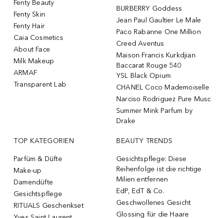
Fenty Beauty
BURBERRY Goddess
Fenty Skin
Jean Paul Gaultier Le Male
Fenty Hair
Paco Rabanne One Million
Caia Cosmetics
Creed Aventus
About Face
Maison Francis Kurkdjian
Milk Makeup
Baccarat Rouge 540
ARMAF
YSL Black Opium
Transparent Lab
CHANEL Coco Mademoiselle
Narciso Rodriguez Pure Musc
Summer Mink Parfum by
Drake
TOP KATEGORIEN
BEAUTY TRENDS
Parfüm & Düfte
Gesichtspflege: Diese
Reihenfolge ist die richtige
Make-up
Milien entfernen
Damendüfte
EdP, EdT & Co.
Gesichtspflege
Geschwollenes Gesicht
RITUALS Geschenkset
Glossing für die Haare
Yves Saint Laurent