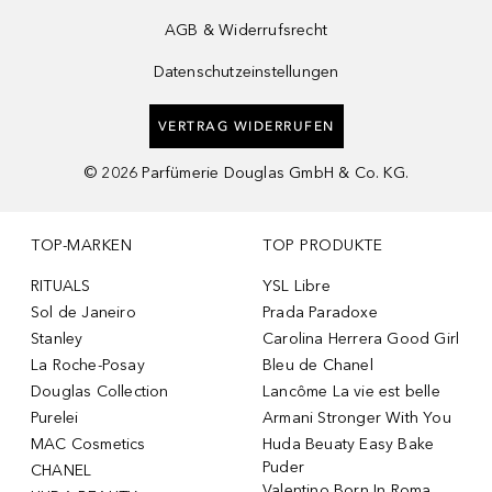
AGB & Widerrufsrecht
Datenschutzeinstellungen
VERTRAG WIDERRUFEN
©
2026
Parfümerie Douglas GmbH & Co. KG.
TOP-MARKEN
TOP PRODUKTE
RITUALS
YSL Libre
Sol de Janeiro
Prada Paradoxe
Stanley
Carolina Herrera Good Girl
La Roche-Posay
Bleu de Chanel
Douglas Collection
Lancôme La vie est belle
Purelei
Armani Stronger With You
MAC Cosmetics
Huda Beuaty Easy Bake
Puder
CHANEL
Valentino Born In Roma