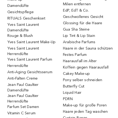
Milien entfernen
Damendüfte
EdP, EdT & Co.
Gesichtspflege
Geschwollenes Gesicht
RITUALS Geschenkset
Glossing für die Haare
Yves Saint Laurent
Gua Sha Steine
Damendüfte
Rouge & Blush
Lip Tint & Lip Stain
Yves Saint Laurent Make-Up
Arabische Parfums
Yves Saint Laurent
Haare in der Sauna schützen
Herrendüfte
Festes Parfum
Yves Saint Laurent Parfum
Haarausfall im Alter
Herrendüfte
Koffein gegen Haarausfall
Anti-Aging Gesichtsserum
Cakey Make-up
Anti-Falten Creme
Pony selber schneiden
Jean Paul Gaultier
Butterfly Cut
Damendüfte
Liquid Hair
Jean Paul Gaultier
PDRN
Herrendüfte
Make-up für große Poren
Parfum Set Damen
Haare jeden Tag waschen
Vitamin C Serum
Curtain Bangs