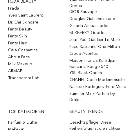
HUDA BEAUTY
Donna
Prada
DIOR Sauvage
Yves Saint Laurent
Douglas Gutscheinkarte
Dr. Emi Skincare
Gisada Ambassador
Fenty Beauty
BURBERRY Goddess
Fenty Skin
Jean Paul Gaultier Le Male
Fenty Hair
Paco Rabanne One Million
Caia Cosmetics
Creed Aventus
About Face
Maison Francis Kurkdjian
Milk Makeup
Baccarat Rouge 540
ARMAF
YSL Black Opium
Transparent Lab
CHANEL Coco Mademoiselle
Narciso Rodriguez Pure Musc
Summer Mink Parfum by
Drake
TOP KATEGORIEN
BEAUTY TRENDS
Parfüm & Düfte
Gesichtspflege: Diese
Reihenfolge ist die richtige
Make-up