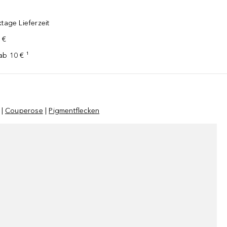
tage Lieferzeit
 €
ab 10 € ¹
|
Couperose
|
Pigmentflecken