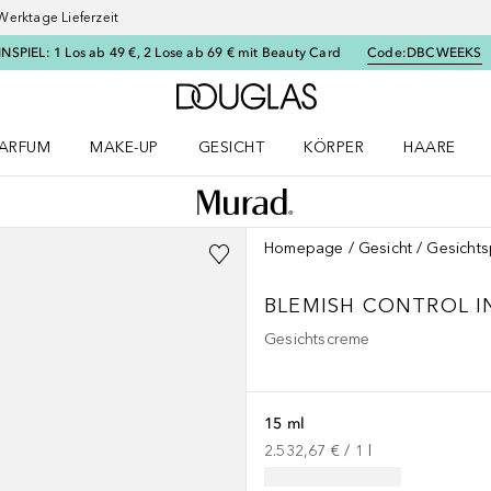
Werktage Lieferzeit
SPIEL: 1 Los ab 49 €, 2 Lose ab 69 € mit Beauty Card
Code:
DBCWEEKS
Zur Douglas Startseite
ARFUM
MAKE-UP
GESICHT
KÖRPER
HAARE
ffnen
arfum Menü öffnen
Make-up Menü öffnen
Gesicht Menü öffnen
Körper Menü öffnen
Haare Menü
Homepage
Gesicht
Gesichts
BLEMISH CONTROL
I
Gesichtscreme
15 ml
2.532,67 €
 / 
1
l