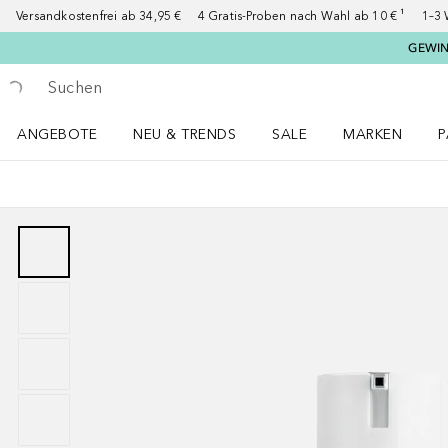
Versandkostenfrei ab 34,95 €
4 Gratis-Proben nach Wahl ab 10 € ¹
1–3 
GEWINN
Gehe zurück
Suche ausführen
ANGEBOTE
NEU & TRENDS
SALE
MARKEN
P
Angebote Menü öffnen
NEU & TRENDS Menü öffnen
MARKEN Menü ö
P