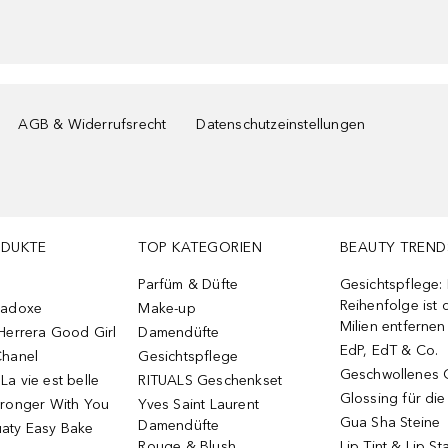
AGB & Widerrufsrecht
Datenschutzeinstellungen
ODUKTE
TOP KATEGORIEN
BEAUTY TREND
Parfüm & Düfte
Gesichtspflege:
Reihenfolge ist d
radoxe
Make-up
Milien entfernen
Herrera Good Girl
Damendüfte
EdP, EdT & Co.
Chanel
Gesichtspflege
Geschwollenes 
a vie est belle
RITUALS Geschenkset
Glossing für di
tronger With You
Yves Saint Laurent
Gua Sha Steine
Damendüfte
aty Easy Bake
Rouge & Blush
Lip Tint & Lip St