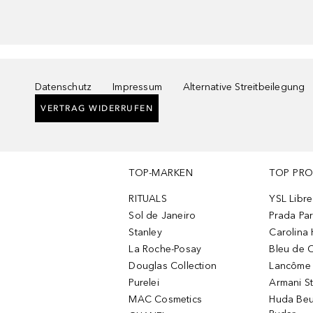
Datenschutz
Impressum
Alternative Streitbeilegung
VERTRAG WIDERRUFEN
TOP-MARKEN
TOP PR
RITUALS
YSL Libre
Sol de Janeiro
Prada Pa
Stanley
Carolina 
La Roche-Posay
Bleu de 
Douglas Collection
Lancôme L
Purelei
Armani S
MAC Cosmetics
Huda Beu