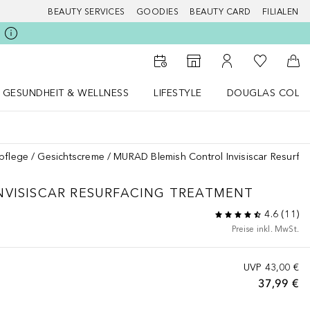
BEAUTY SERVICES
GOODIES
BEAUTY CARD
FILIALEN
Zu Meiner 
Zum Storefinder
Zu Meinem Kunde
Zum
GESUNDHEIT & WELLNESS
LIFESTYLE
DOUGLAS COLL
 öffnen
Gesundheit & Wellness Menü öffnen
LIFESTYLE Menü öffnen
Douglas Collecti
pflege
Gesichtscreme
MURAD Blemish Control Invisiscar Resurfa
NVISISCAR RESURFACING TREATMENT
4.6
(
11
)
Preise inkl. MwSt.
UVP
43,00 €
37,99 €