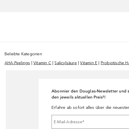
Beliebte Kategorien
AHA-Peelings
|
Vitamin C
|
Salicylsäure
|
Vitamin E
|
Probiotische H
Abonnier den Douglas-Newsletter und si
den jeweils aktuellen Preis²!
Erfahre ab sofort alles über die neuest
E-Mail-Adresse
*