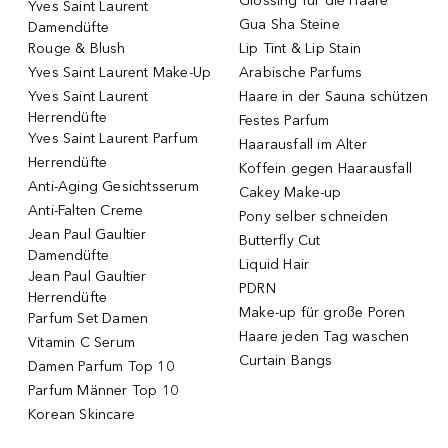
Glossing für die Haare
Yves Saint Laurent
Gua Sha Steine
Damendüfte
Rouge & Blush
Lip Tint & Lip Stain
Yves Saint Laurent Make-Up
Arabische Parfums
Yves Saint Laurent
Haare in der Sauna schützen
Herrendüfte
Festes Parfum
Yves Saint Laurent Parfum
Haarausfall im Alter
Herrendüfte
Koffein gegen Haarausfall
Anti-Aging Gesichtsserum
Cakey Make-up
Anti-Falten Creme
Pony selber schneiden
Jean Paul Gaultier
Butterfly Cut
Damendüfte
Liquid Hair
Jean Paul Gaultier
PDRN
Herrendüfte
Make-up für große Poren
Parfum Set Damen
Haare jeden Tag waschen
Vitamin C Serum
Curtain Bangs
Damen Parfum Top 10
Parfum Männer Top 10
Korean Skincare