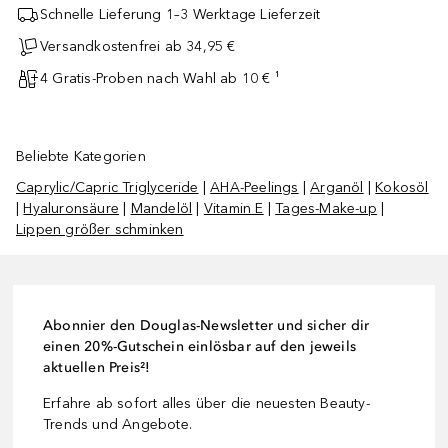
Schnelle Lieferung 1–3 Werktage Lieferzeit
Versandkostenfrei ab 34,95 €
4 Gratis-Proben nach Wahl ab 10 € ¹
Beliebte Kategorien
Caprylic/Capric Triglyceride
|
AHA-Peelings
|
Arganöl
|
Kokosöl
|
Hyaluronsäure
|
Mandelöl
|
Vitamin E
|
Tages-Make-up
|
Lippen größer schminken
Abonnier den Douglas-Newsletter und sicher dir
einen 20%-Gutschein einlösbar auf den jeweils
aktuellen Preis²!
Erfahre ab sofort alles über die neuesten Beauty-
Trends und Angebote.