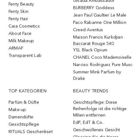
Gisada Ambassador
Fenty Beauty
BURBERRY Goddess
Fenty Skin
Jean Paul Gaultier Le Male
Fenty Hair
Paco Rabanne One Million
Caia Cosmetics
Creed Aventus
About Face
Maison Francis Kurkdjian
Milk Makeup
Baccarat Rouge 540
ARMAF
YSL Black Opium
Transparent Lab
CHANEL Coco Mademoiselle
Narciso Rodriguez Pure Musc
Summer Mink Parfum by
Drake
TOP KATEGORIEN
BEAUTY TRENDS
Parfüm & Düfte
Gesichtspflege: Diese
Reihenfolge ist die richtige
Make-up
Milien entfernen
Damendüfte
EdP, EdT & Co.
Gesichtspflege
Geschwollenes Gesicht
RITUALS Geschenkset