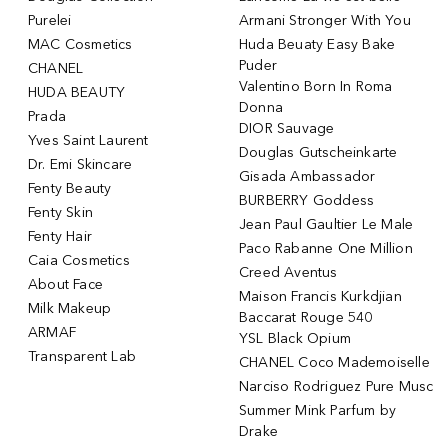
Purelei
Armani Stronger With You
MAC Cosmetics
Huda Beuaty Easy Bake
Puder
CHANEL
Valentino Born In Roma
HUDA BEAUTY
Donna
Prada
DIOR Sauvage
Yves Saint Laurent
Douglas Gutscheinkarte
Dr. Emi Skincare
Gisada Ambassador
Fenty Beauty
BURBERRY Goddess
Fenty Skin
Jean Paul Gaultier Le Male
Fenty Hair
Paco Rabanne One Million
Caia Cosmetics
Creed Aventus
About Face
Maison Francis Kurkdjian
Milk Makeup
Baccarat Rouge 540
ARMAF
YSL Black Opium
Transparent Lab
CHANEL Coco Mademoiselle
Narciso Rodriguez Pure Musc
Summer Mink Parfum by
Drake