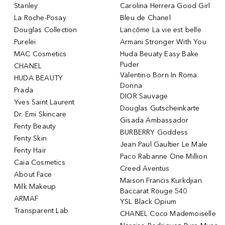
Stanley
Carolina Herrera Good Girl
La Roche-Posay
Bleu de Chanel
Douglas Collection
Lancôme La vie est belle
Purelei
Armani Stronger With You
MAC Cosmetics
Huda Beuaty Easy Bake
Puder
CHANEL
Valentino Born In Roma
HUDA BEAUTY
Donna
Prada
DIOR Sauvage
Yves Saint Laurent
Douglas Gutscheinkarte
Dr. Emi Skincare
Gisada Ambassador
Fenty Beauty
BURBERRY Goddess
Fenty Skin
Jean Paul Gaultier Le Male
Fenty Hair
Paco Rabanne One Million
Caia Cosmetics
Creed Aventus
About Face
Maison Francis Kurkdjian
Milk Makeup
Baccarat Rouge 540
ARMAF
YSL Black Opium
Transparent Lab
CHANEL Coco Mademoiselle