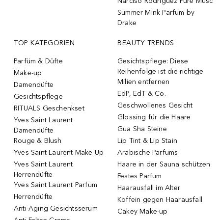
Narciso Rodriguez Pure Musc
Summer Mink Parfum by
Drake
TOP KATEGORIEN
BEAUTY TRENDS
Parfüm & Düfte
Gesichtspflege: Diese
Reihenfolge ist die richtige
Make-up
Milien entfernen
Damendüfte
EdP, EdT & Co.
Gesichtspflege
Geschwollenes Gesicht
RITUALS Geschenkset
Glossing für die Haare
Yves Saint Laurent
Gua Sha Steine
Damendüfte
Rouge & Blush
Lip Tint & Lip Stain
Yves Saint Laurent Make-Up
Arabische Parfums
Yves Saint Laurent
Haare in der Sauna schützen
Herrendüfte
Festes Parfum
Yves Saint Laurent Parfum
Haarausfall im Alter
Herrendüfte
Koffein gegen Haarausfall
Anti-Aging Gesichtsserum
Cakey Make-up