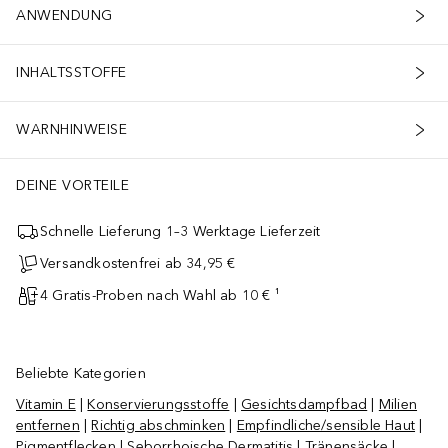
ANWENDUNG
INHALTSSTOFFE
WARNHINWEISE
DEINE VORTEILE
Schnelle Lieferung 1–3 Werktage Lieferzeit
Versandkostenfrei ab 34,95 €
4 Gratis-Proben nach Wahl ab 10 € ¹
Beliebte Kategorien
Vitamin E
|
Konservierungsstoffe
|
Gesichtsdampfbad
|
Milien
entfernen
|
Richtig abschminken
|
Empfindliche/sensible Haut
|
Pigmentflecken
|
Seborrhoische Dermatitis
|
Tränensäcke
|