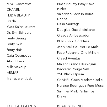
MAC Cosmetics
Huda Beuaty Easy Bake
Puder
CHANEL
Valentino Born In Roma
HUDA BEAUTY
Donna
Prada
DIOR Sauvage
Yves Saint Laurent
Douglas Gutscheinkarte
Dr. Emi Skincare
Gisada Ambassador
Fenty Beauty
BURBERRY Goddess
Fenty Skin
Jean Paul Gaultier Le Male
Fenty Hair
Paco Rabanne One Million
Caia Cosmetics
Creed Aventus
About Face
Maison Francis Kurkdjian
Milk Makeup
Baccarat Rouge 540
ARMAF
YSL Black Opium
Transparent Lab
CHANEL Coco Mademoiselle
Narciso Rodriguez Pure Musc
Summer Mink Parfum by
Drake
TOP KATEGORIEN
BEAUTY TRENDS