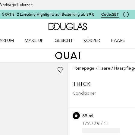
Werktage Lieferzeit
GRATIS: 2 Lancôme Highlights zur Bestellung ab 99 €
Code:
SET
Zur Douglas Startseite
ARFUM
MAKE-UP
GESICHT
KÖRPER
HAARE
ffnen
arfum Menü öffnen
Make-up Menü öffnen
Gesicht Menü öffnen
Körper Menü öffnen
Haare Menü
Homepage
Haare
Haarpfleg
THICK
Conditioner
89 ml
179,78 €
 / 
1
l