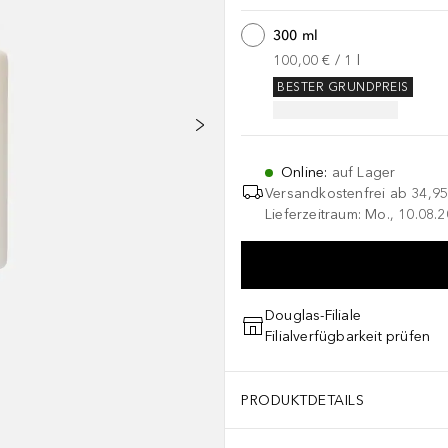
300 ml
100,00 €
 / 
1
l
BESTER GRUNDPREIS
Online
:
auf Lager
Versandkostenfrei ab
34,95
Lieferzeitraum: Mo., 10.08.2
Douglas-Filiale
Filialverfügbarkeit prüfen
PRODUKTDETAILS