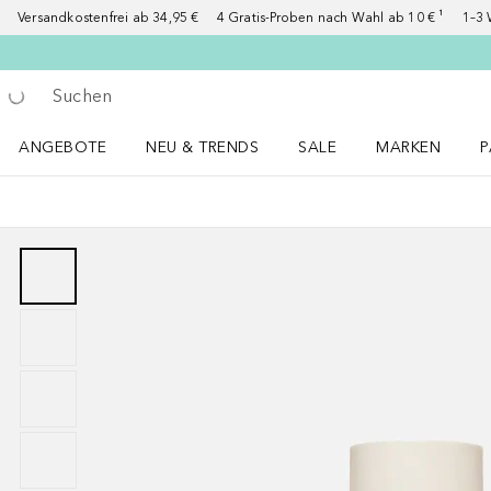
Versandkostenfrei ab 34,95 €
4 Gratis-Proben nach Wahl ab 10 € ¹
1–3 
Gehe zurück
Suche ausführen
ANGEBOTE
NEU & TRENDS
SALE
MARKEN
P
Angebote Menü öffnen
NEU & TRENDS Menü öffnen
MARKEN Menü ö
P