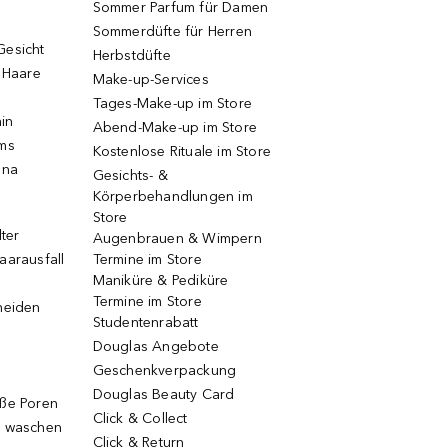
Sommer Parfum für Damen
Sommerdüfte für Herren
Gesicht
Herbstdüfte
e Haare
Make-up-Services
Tages-Make-up im Store
ain
Abend-Make-up im Store
ums
Kostenlose Rituale im Store
una
Gesichts- &
Körperbehandlungen im
Store
lter
Augenbrauen & Wimpern
aarausfall
Termine im Store
Maniküre & Pediküre
Termine im Store
neiden
Studentenrabatt
Douglas Angebote
Geschenkverpackung
Douglas Beauty Card
oße Poren
Click & Collect
g waschen
Click & Return