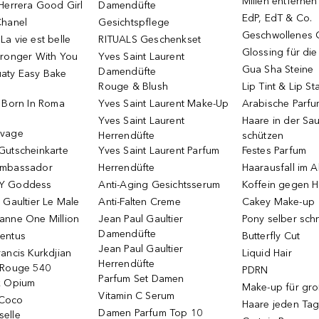
Milien entfernen
Herrera Good Girl
Damendüfte
EdP, EdT & Co.
Chanel
Gesichtspflege
Geschwollenes 
a vie est belle
RITUALS Geschenkset
Glossing für di
tronger With You
Yves Saint Laurent
Gua Sha Steine
Damendüfte
aty Easy Bake
Rouge & Blush
Lip Tint & Lip St
o Born In Roma
Yves Saint Laurent Make-Up
Arabische Parf
Yves Saint Laurent
Haare in der Sa
uvage
Herrendüfte
schützen
Gutscheinkarte
Yves Saint Laurent Parfum
Festes Parfum
Ambassador
Herrendüfte
Haarausfall im A
Y Goddess
Anti-Aging Gesichtsserum
Koffein gegen H
 Gaultier Le Male
Anti-Falten Creme
Cakey Make-up
anne One Million
Jean Paul Gaultier
Pony selber sch
Damendüfte
entus
Butterfly Cut
Jean Paul Gaultier
ancis Kurkdjian
Liquid Hair
Herrendüfte
 Rouge 540
PDRN
Parfum Set Damen
k Opium
Make-up für gr
Vitamin C Serum
Coco
Haare jeden Ta
Damen Parfum Top 10
elle