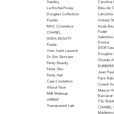
Stanley
Carolina 
La Roche-Posay
Bleu de 
Douglas Collection
Lancôme L
Purelei
Armani S
MAC Cosmetics
Huda Beu
Puder
CHANEL
Valentin
HUDA BEAUTY
Donna
Prada
DIOR Sa
Yves Saint Laurent
Douglas 
Dr. Emi Skincare
Gisada 
Fenty Beauty
BURBERR
Fenty Skin
Jean Paul
Fenty Hair
Paco Rab
Caia Cosmetics
Creed Av
About Face
Maison Fr
Milk Makeup
Baccarat
ARMAF
YSL Blac
Transparent Lab
CHANEL 
Mademois