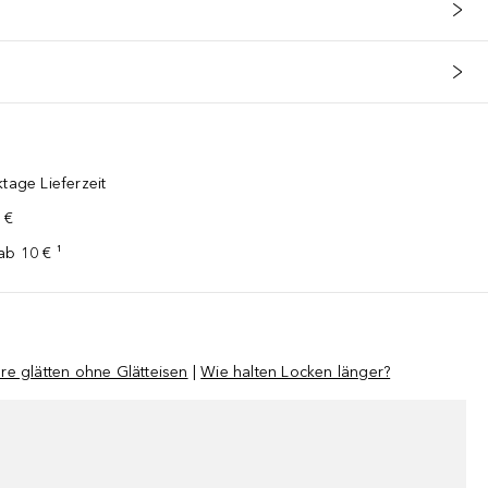
tage Lieferzeit
 €
ab 10 € ¹
re glätten ohne Glätteisen
|
Wie halten Locken länger?