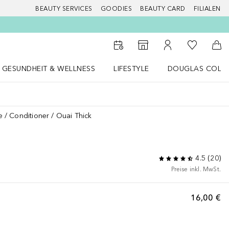
BEAUTY SERVICES
GOODIES
BEAUTY CARD
FILIALEN
Zu Meiner 
Zum Storefinder
Zu Meinem Kunde
Zum
GESUNDHEIT & WELLNESS
LIFESTYLE
DOUGLAS COLL
 öffnen
Gesundheit & Wellness Menü öffnen
LIFESTYLE Menü öffnen
Douglas Collecti
e
Conditioner
Ouai Thick
4.5
(
20
)
Preise inkl. MwSt.
16,00 €