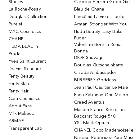
Stanley
Carolina Herrera Good Girl
La Roche-Posay
Bleu de Chanel
Douglas Collection
Lancôme La vie est belle
Purelei
Armani Stronger With You
MAC Cosmetics
Huda Beuaty Easy Bake
Puder
CHANEL
Valentino Born In Roma
HUDA BEAUTY
Donna
Prada
DIOR Sauvage
Yves Saint Laurent
Douglas Gutscheinkarte
Dr. Emi Skincare
Gisada Ambassador
Fenty Beauty
BURBERRY Goddess
Fenty Skin
Jean Paul Gaultier Le Male
Fenty Hair
Paco Rabanne One Million
Caia Cosmetics
Creed Aventus
About Face
Maison Francis Kurkdjian
Milk Makeup
Baccarat Rouge 540
ARMAF
YSL Black Opium
Transparent Lab
CHANEL Coco Mademoiselle
Narciso Rodriguez Pure Musc