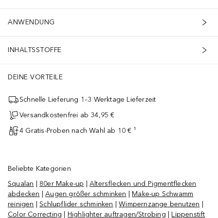
ANWENDUNG
INHALTSSTOFFE
DEINE VORTEILE
Schnelle Lieferung 1–3 Werktage Lieferzeit
Versandkostenfrei ab 34,95 €
4 Gratis-Proben nach Wahl ab 10 € ¹
Beliebte Kategorien
Squalan
|
80er Make-up
|
Altersflecken und Pigmentflecken
abdecken
|
Augen größer schminken
|
Make-up Schwamm
reinigen
|
Schlupflider schminken
|
Wimpernzange benutzen
|
Color Correcting
|
Highlighter auftragen/Strobing
|
Lippenstift